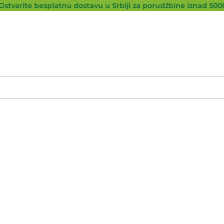
tvarite besplatnu dostavu u Srbiji za porudžbine iznad 5000