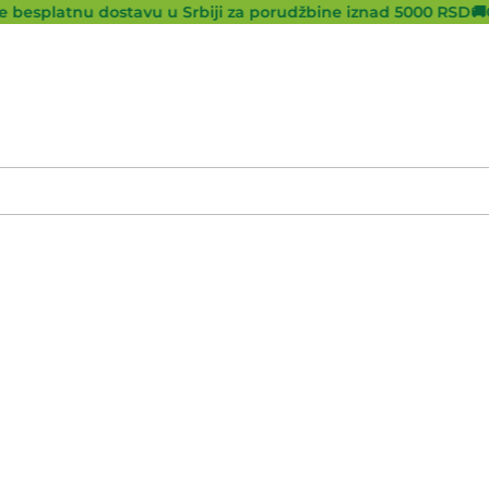
besplatnu dostavu u Srbiji za porudžbine iznad 5000 RSD
🚚
Os