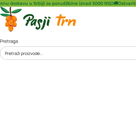
nu dostavu u Srbiji za porudžbine iznad 5000 RSD
🚚
Ostvarite 
Pretraga