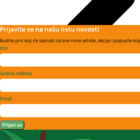
Prijavite se na našu listu novosti
Budite prvi koji će saznati za sve nove artikle, akcije i popuste 
Ime
Godina rođenja
Email
Prijavi se
0,00
rsd
0