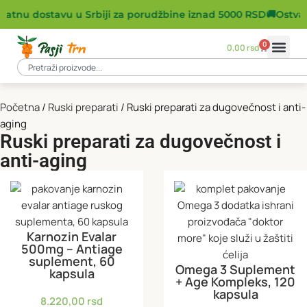
latnu dostavu u Srbiji za porudžbine iznad 5000 RSD
🚚
Ostvar
0
0,00
rsd
Početna
Ruski preparati
Ruski preparati za dugovečnost i anti-
aging
Ruski preparati za dugovečnost i
anti-aging
Karnozin Evalar
500mg – Antiage
suplement, 60
Omega 3 Suplement
kapsula
+ Age Kompleks, 120
kapsula
8.220,00
rsd