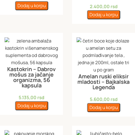
Dodaj u korpu
2.400,00
rsd
Dodaj u korpu
Kastokrin – Dabrov
mošus za jačanje
Amelan ruski eliksir
organizma, 56
mladosti – Bajkalska
kapsula
Legenda
5.135,00
rsd
5.600,00
rsd
Dodaj u korpu
Dodaj u korpu