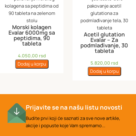
Morski kolagen
Evalar 6000mg sa
Acetil glutation
peptidima, 90
Evalar – Za
tableta
podmlađivanje, 30
tableta
4.050,00
rsd
5.820,00
rsd
Dodaj u korpu
Dodaj u korpu
Prijavite se na našu listu novosti
Budite prvi koji će saznati za sve nove artikle,
akcije i popuste koje Vam spremamo...