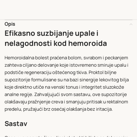
Opis
Efikasno suzbijanje upale i
nelagodnosti kod hemoroida
Hemoroidalna bolest praćena bolom, svrabom i peckanjem
zahteva ciljano delovanje koje istovremeno smiruje upalu i
podstiče regeneraciju oštećenog tkiva. Proktol biljne
supozitorije formulisane su na bazi sinergije lekovitog bilja
koje direktno utiče na venski tonus i integritet sluzokože
analne regije. Zahvaljujući svom sastavu, ove supozitorije
olakšavaju pražnjenje creva i smanjuju pritisak u rektalnom
predelu, pružajući brz osećaj olakšanja bez iritacija.
Sastav