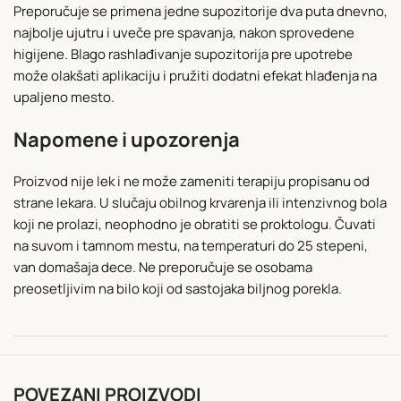
Preporučuje se primena jedne supozitorije dva puta dnevno,
najbolje ujutru i uveče pre spavanja, nakon sprovedene
higijene. Blago rashlađivanje supozitorija pre upotrebe
može olakšati aplikaciju i pružiti dodatni efekat hlađenja na
upaljeno mesto.
Napomene i upozorenja
Proizvod nije lek i ne može zameniti terapiju propisanu od
strane lekara. U slučaju obilnog krvarenja ili intenzivnog bola
koji ne prolazi, neophodno je obratiti se proktologu. Čuvati
na suvom i tamnom mestu, na temperaturi do 25 stepeni,
van domašaja dece. Ne preporučuje se osobama
preosetljivim na bilo koji od sastojaka biljnog porekla.
POVEZANI PROIZVODI