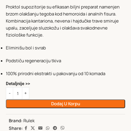
Proktol supozitorije su efikasan biljni preparat namenjen
brzom olakšanju tegoba kod hemoroida i analnih fisura.
Kombinacija kantariona, nevena i hajdučke trave smiruje
upalu, zaceljuje sluzokožu i olakšava svakodnevne
fiziološke funkcije.
Eliminišu bol i svrab
Podstiču regeneraciju tkiva
100% prirodni ekstrakti u pakovanju od 10 komada
Detaljnije >>
Dodaj U Korpu
Brand:
Rulek
Share: