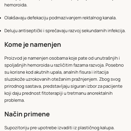
hemoroida.
Olakšavaju defekaciju podmazivanjem rektalnog kanala.
Deluju antiseptički i sprečavaju razvoj sekundarnih infekcija.
Kome je namenjen
Proizvod je namenjen osobama koje pate od unutrašnjih i
spoljašnjih hemoroida u različitim fazama razvoja. Posebno
su korisne kod akutnih upala, analnih fisura i iritacija
sluzokože uzrokovanih otežanim pražnjenjem. Zbog svog
prirodnog sastava, predstavljaju siguran izbor za pacijente
koji daju prednost fitoterapiji u tretmanu anorektalnih
problema.
Način primene
Supozitoriju pre upotrebe izvaditi iz plastičnog kalupa.