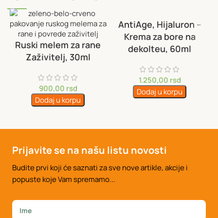
AntiAge, Hijaluron –
Krema za bore na
Ruski melem za rane
dekolteu, 60ml
Zaživitelj, 30ml
1.250,00
rsd
900,00
rsd
Dodaj u korpu
Dodaj u korpu
Prijavite se na našu listu novosti
Budite prvi koji će saznati za sve nove artikle, akcije i
popuste koje Vam spremamo...