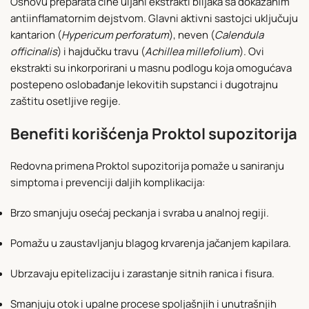
Osnovu preparata čine uljani ekstrakti biljaka sa dokazanim
antiinflamatornim dejstvom. Glavni aktivni sastojci uključuju
kantarion (
Hypericum perforatum
), neven (
Calendula
officinalis
) i hajdučku travu (
Achillea millefolium
). Ovi
ekstrakti su inkorporirani u masnu podlogu koja omogućava
postepeno oslobađanje lekovitih supstanci i dugotrajnu
zaštitu osetljive regije.
Benefiti korišćenja Proktol supozitorija
Redovna primena Proktol supozitorija pomaže u saniranju
simptoma i prevenciji daljih komplikacija:
Brzo smanjuju osećaj peckanja i svraba u analnoj regiji.
Pomažu u zaustavljanju blagog krvarenja jačanjem kapilara.
Ubrzavaju epitelizaciju i zarastanje sitnih ranica i fisura.
Smanjuju otok i upalne procese spoljašnjih i unutrašnjih