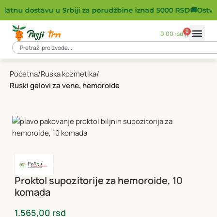
platnu dostavu u Srbiji za porudžbine iznad 5000 RSD
🚚
Ostvar
0
0,00
rsd
Početna
Ruska kozmetika
Ruski gelovi za vene, hemoroide
Proktol supozitorije za hemoroide, 10
komada
1.565,00
rsd