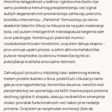
Hronična nelagodnost u leđima i zglobovima često nije
samo posledica trenutnog preopterećenja, već signal
dubljih degenerativnih promena koje zahtevaju preciznu
biološku intervenciju. „Pametna“ formula koju je razvio
akademik Valentin Dikulj ne fokusira se na puko maskiranje
bola, već putem inteligentnih mikrokapasula targetira sam
izvor patologije. Kombinujući planinski mumio i
visokokoncentrovani hondroitin, ovaj krem deluje etapno –
prvo umiruje upalni proces, a zatim aktivira metaboličke
puteve neophodne za obnovu hrskavičavog tkiva i
poboljšanje kvaliteta sinovijalne tečnosti.
Zahvaljujući prisustvu indijskog luka i adamovog korena,
melem prodire duboko u tkiva, podstičući cirkulaciju tamo
gde je ona najpotrebnija. Korisnička iskustva, naročito kod
pacijenata koji se oporavljaju od težih trauma poput preloma
skočnog zgloba ili stopala, ukazuju na drastično smanjenje
otoka i povratak funkcionalnosti već nakon prve nedelje
primene. Ovaj krem je neophodan svima koji žele da