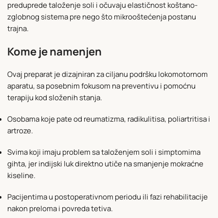
preduprede taloženje soli i očuvaju elastičnost koštano-
zglobnog sistema pre nego što mikrooštećenja postanu
trajna.
Kome je namenjen
Ovaj preparat je dizajniran za ciljanu podršku lokomotornom
aparatu, sa posebnim fokusom na preventivu i pomoćnu
terapiju kod složenih stanja.
Osobama koje pate od reumatizma, radikulitisa, poliartritisa i
artroze.
Svima koji imaju problem sa taloženjem soli i simptomima
gihta, jer indijski luk direktno utiče na smanjenje mokraćne
kiseline.
Pacijentima u postoperativnom periodu ili fazi rehabilitacije
nakon preloma i povreda tetiva.