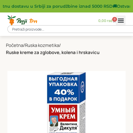
atnu dostavu u Srbiji za porudžbine iznad 5000 RSD
🚚
Ostvarit
0
0,00
rsd
Početna
Ruska kozmetika
Ruske kreme za zglobove, kolena i hrskavicu