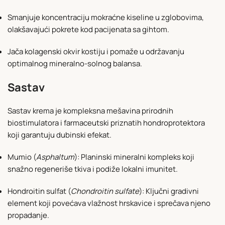
Smanjuje koncentraciju mokraćne kiseline u zglobovima,
olakšavajući pokrete kod pacijenata sa gihtom.
Jača kolagenski okvir kostiju i pomaže u održavanju
optimalnog mineralno-solnog balansa.
Sastav
Sastav krema je kompleksna mešavina prirodnih
biostimulatora i farmaceutski priznatih hondroprotektora
koji garantuju dubinski efekat.
Mumio (
Asphaltum
): Planinski mineralni kompleks koji
snažno regeneriše tkiva i podiže lokalni imunitet.
Hondroitin sulfat (
Chondroitin sulfate
): Ključni gradivni
element koji povećava vlažnost hrskavice i sprečava njeno
propadanje.