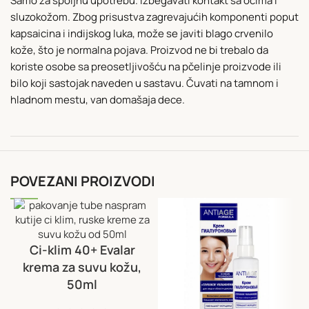
Samo za spoljnu upotrebu. Izbegavati kontakt sa očima i
sluzokožom. Zbog prisustva zagrevajućih komponenti poput
kapsaicina i indijskog luka, može se javiti blago crvenilo
kože, što je normalna pojava. Proizvod ne bi trebalo da
koriste osobe sa preosetljivošću na pčelinje proizvode ili
bilo koji sastojak naveden u sastavu. Čuvati na tamnom i
hladnom mestu, van domašaja dece.
POVEZANI PROIZVODI
Ci-klim 40+ Evalar
krema za suvu kožu,
50ml