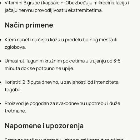
Vitamini B grupe i kapsaicin: Obezbeđuju mikrocirkulaciju i
jačaju nervnu provodljivost u ekstremitetima.
Način primene
Krem naneti na čistu kožu u predelu bolnog mesta ili
zglobova.
Umasirati laganim kružnim pokretima u trajanju od 3-5
minuta dok se potpuno ne upije.
Koristiti 2-3 puta dnevno, u zavisnosti od intenziteta
tegoba.
Proizvod je pogodan za svakodnevnu upotrebu i duže
tretmane.
Napomene i upozorenja