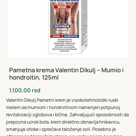
Pametna krema Valentin Dikulj – Mumio i
hondroitin, 125ml
1.100,00
rsd
Valentin Dikulj Pametni krem je visokotehnološki ruski
melem sa mumiom i hondroitinom namenjen potpunoj
revitalizaciji zglobova i kičme. Zahvaljujući sposobnosti da
prepozna uzrok bola, krem direktno obnavlja hrskavicu,
smanjuje otoke i sprečava taloženje soli. Posebno je