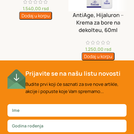
1.540,00
rsd
AntiAge, Hijaluron –
Dodaj u korpu
Krema za bore na
dekolteu, 60ml
1.250,00
rsd
Dodaj u korpu
Prijavite se na našu listu novosti
Budite prvi koji će saznati za sve nove artikle,
akcije i popuste koje Vam spremamo...