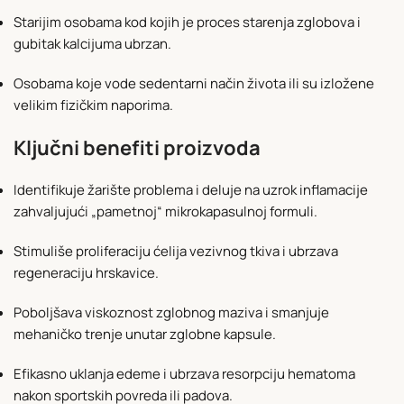
Starijim osobama kod kojih je proces starenja zglobova i
gubitak kalcijuma ubrzan.
Osobama koje vode sedentarni način života ili su izložene
velikim fizičkim naporima.
Ključni benefiti proizvoda
Identifikuje žarište problema i deluje na uzrok inflamacije
zahvaljujući „pametnoj“ mikrokapasulnoj formuli.
Stimuliše proliferaciju ćelija vezivnog tkiva i ubrzava
regeneraciju hrskavice.
Poboljšava viskoznost zglobnog maziva i smanjuje
mehaničko trenje unutar zglobne kapsule.
Efikasno uklanja edeme i ubrzava resorpciju hematoma
nakon sportskih povreda ili padova.