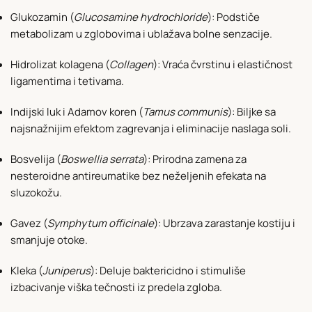
Glukozamin (
Glucosamine hydrochloride
): Podstiče
metabolizam u zglobovima i ublažava bolne senzacije.
Hidrolizat kolagena (
Collagen
): Vraća čvrstinu i elastičnost
ligamentima i tetivama.
Indijski luk i Adamov koren (
Tamus communis
): Biljke sa
najsnažnijim efektom zagrevanja i eliminacije naslaga soli.
Bosvelija (
Boswellia serrata
): Prirodna zamena za
nesteroidne antireumatike bez neželjenih efekata na
sluzokožu.
Gavez (
Symphytum officinale
): Ubrzava zarastanje kostiju i
smanjuje otoke.
Kleka (
Juniperus
): Deluje baktericidno i stimuliše
izbacivanje viška tečnosti iz predela zgloba.