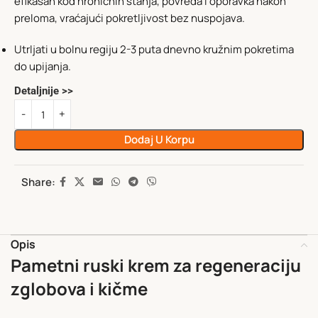
efikasan kod hroničnih stanja, povreda i oporavka nakon
preloma, vraćajući pokretljivost bez nuspojava.
Utrljati u bolnu regiju 2-3 puta dnevno kružnim pokretima
do upijanja.
Detaljnije >>
Dodaj U Korpu
Share:
Opis
Pametni ruski krem za regeneraciju
zglobova i kičme