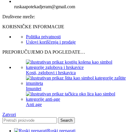
ruskaapotekadjeram@gmail.com
Društvene mreže:
KORISNIČKE INFORMACIJE
Politika privatnosti
Uslovi korišćenja i prodaje
PREPORUČUJEMO DA POGLEDATE…
Kosti, zglobovi i hrskavica
Imunitet
Anti age
Zatvori
Search
Ruski preparati