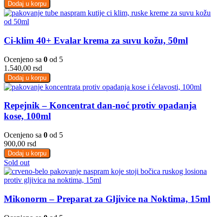
Dodaj u korpu
Ci-klim 40+ Evalar krema za suvu kožu, 50ml
Ocenjeno sa
0
od 5
1.540,00
rsd
Dodaj u korpu
Repejnik – Koncentrat dan-noć protiv opadanja
kose, 100ml
Ocenjeno sa
0
od 5
900,00
rsd
Dodaj u korpu
Sold out
Mikonorm – Preparat za Gljivice na Noktima, 15ml