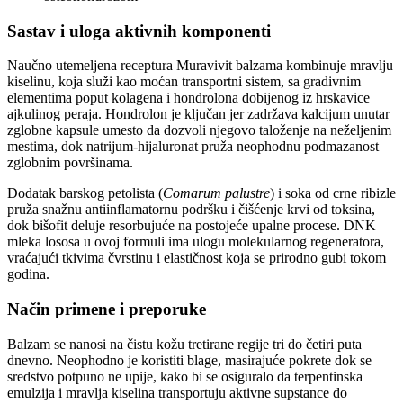
Sastav i uloga aktivnih komponenti
Naučno utemeljena receptura Muravivit balzama kombinuje mravlju
kiselinu, koja služi kao moćan transportni sistem, sa gradivnim
elementima poput kolagena i hondrolona dobijenog iz hrskavice
ajkulinog peraja. Hondrolon je ključan jer zadržava kalcijum unutar
zglobne kapsule umesto da dozvoli njegovo taloženje na neželjenim
mestima, dok natrijum-hijaluronat pruža neophodnu podmazanost
zglobnim površinama.
Dodatak barskog petolista (
Comarum palustre
) i soka od crne ribizle
pruža snažnu antiinflamatornu podršku i čišćenje krvi od toksina,
dok bišofit deluje resorbujuće na postojeće upalne procese. DNK
mleka lososa u ovoj formuli ima ulogu molekularnog regeneratora,
vraćajući tkivima čvrstinu i elastičnost koja se prirodno gubi tokom
godina.
Način primene i preporuke
Balzam se nanosi na čistu kožu tretirane regije tri do četiri puta
dnevno. Neophodno je koristiti blage, masirajuće pokrete dok se
sredstvo potpuno ne upije, kako bi se osiguralo da terpentinska
emulzija i mravlja kiselina transportuju aktivne supstance do