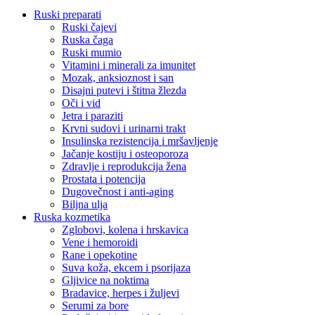
Ruski preparati
Ruski čajevi
Ruska čaga
Ruski mumio
Vitamini i minerali za imunitet
Mozak, anksioznost i san
Disajni putevi i štitna žlezda
Oči i vid
Jetra i paraziti
Krvni sudovi i urinarni trakt
Insulinska rezistencija i mršavljenje
Jačanje kostiju i osteoporoza
Zdravlje i reprodukcija žena
Prostata i potencija
Dugovečnost i anti-aging
Biljna ulja
Ruska kozmetika
Zglobovi, kolena i hrskavica
Vene i hemoroidi
Rane i opekotine
Suva koža, ekcem i psorijaza
Gljivice na noktima
Bradavice, herpes i žuljevi
Serumi za bore