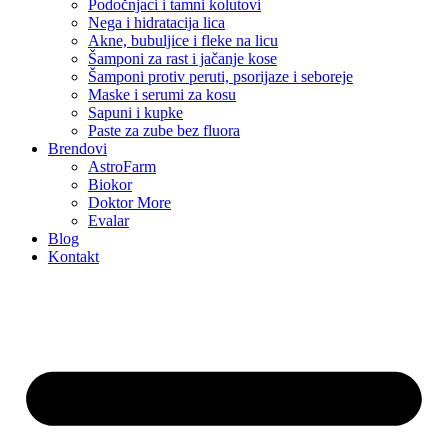
Podočnjaci i tamni kolutovi
Nega i hidratacija lica
Akne, bubuljice i fleke na licu
Šamponi za rast i jačanje kose
Šamponi protiv peruti, psorijaze i seboreje
Maske i serumi za kosu
Sapuni i kupke
Paste za zube bez fluora
Brendovi
AstroFarm
Biokor
Doktor More
Evalar
Blog
Kontakt