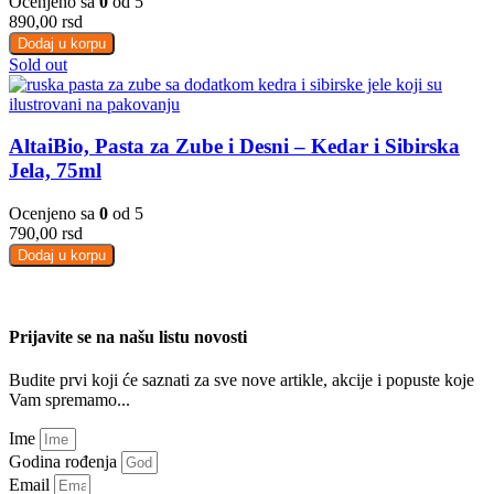
Ocenjeno sa
0
od 5
890,00
rsd
Dodaj u korpu
Sold out
AltaiBio, Pasta za Zube i Desni – Kedar i Sibirska
Jela, 75ml
Ocenjeno sa
0
od 5
790,00
rsd
Dodaj u korpu
Prijavite se na našu listu novosti
Budite prvi koji će saznati za sve nove artikle, akcije i popuste koje
Vam spremamo...
Ime
Godina rođenja
Email