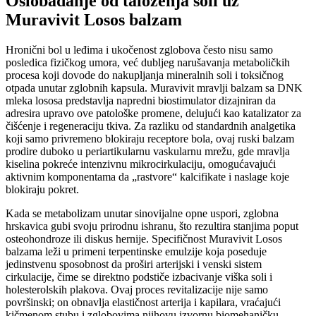
Oslobađanje od taloženja soli uz
Muravivit Losos balzam
Hronični bol u leđima i ukočenost zglobova često nisu samo
posledica fizičkog umora, već dubljeg narušavanja metaboličkih
procesa koji dovode do nakupljanja mineralnih soli i toksičnog
otpada unutar zglobnih kapsula. Muravivit mravlji balzam sa DNK
mleka lososa predstavlja napredni biostimulator dizajniran da
adresira upravo ove patološke promene, delujući kao katalizator za
čišćenje i regeneraciju tkiva. Za razliku od standardnih analgetika
koji samo privremeno blokiraju receptore bola, ovaj ruski balzam
prodire duboko u periartikularnu vaskularnu mrežu, gde mravlja
kiselina pokreće intenzivnu mikrocirkulaciju, omogućavajući
aktivnim komponentama da „rastvore“ kalcifikate i naslage koje
blokiraju pokret.
Kada se metabolizam unutar sinovijalne opne uspori, zglobna
hrskavica gubi svoju prirodnu ishranu, što rezultira stanjima poput
osteohondroze ili diskus hernije. Specifičnost Muravivit Losos
balzama leži u primeni terpentinske emulzije koja poseduje
jedinstvenu sposobnost da proširi arterijski i venski sistem
cirkulacije, čime se direktno podstiče izbacivanje viška soli i
holesterolskih plakova. Ovaj proces revitalizacije nije samo
površinski; on obnavlja elastičnost arterija i kapilara, vraćajući
kičmenom stubu i zglobovima njihovu izvornu biomehaničku