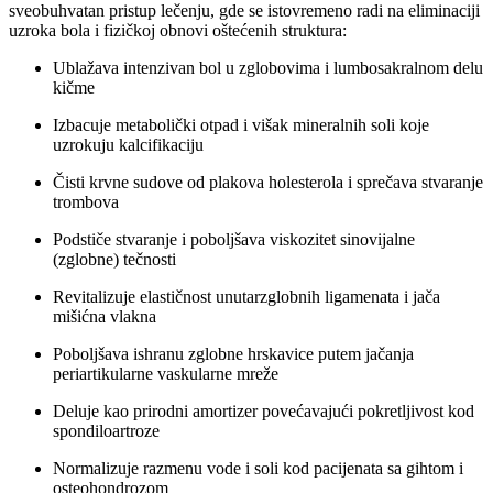
sveobuhvatan pristup lečenju, gde se istovremeno radi na eliminaciji
uzroka bola i fizičkoj obnovi oštećenih struktura:
Ublažava intenzivan bol u zglobovima i lumbosakralnom delu
kičme
Izbacuje metabolički otpad i višak mineralnih soli koje
uzrokuju kalcifikaciju
Čisti krvne sudove od plakova holesterola i sprečava stvaranje
trombova
Podstiče stvaranje i poboljšava viskozitet sinovijalne
(zglobne) tečnosti
Revitalizuje elastičnost unutarzglobnih ligamenata i jača
mišićna vlakna
Poboljšava ishranu zglobne hrskavice putem jačanja
periartikularne vaskularne mreže
Deluje kao prirodni amortizer povećavajući pokretljivost kod
spondiloartroze
Normalizuje razmenu vode i soli kod pacijenata sa gihtom i
osteohondrozom