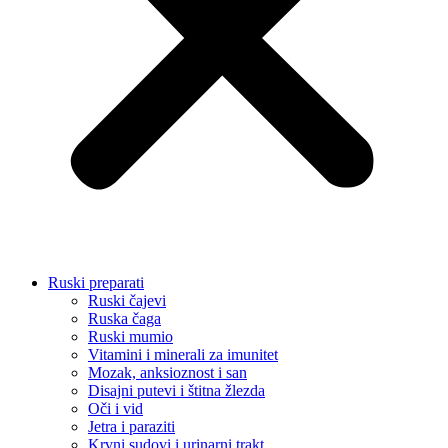
Ruski preparati
Ruski čajevi
Ruska čaga
Ruski mumio
Vitamini i minerali za imunitet
Mozak, anksioznost i san
Disajni putevi i štitna žlezda
Oči i vid
Jetra i paraziti
Krvni sudovi i urinarni trakt