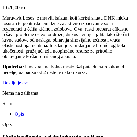
1.620,00
rsd
Muravivit Losos je mravlji balzam koji koristi snagu DNK mleka
lososa i terpentinske emulzije za aktivno izbacivanje soli i
regeneraciju ćelija kičme i zglobova. Ovaj ruski preparat efikasno
rešava probleme osteohondroze, diskus hernije i gihta tako što čisti
krvne sudove od naslaga, obnavlja sinovijalnu tečnost i vraća
elastičnost ligamentima. Idealan je za uklanjanje hroničnog bola i
ukočenosti, pružajući telu neophodne resurse za prirodno
obnavljanje koštano-mišićnog aparata.
Upotreba:
Umasirati na bolno mesto 3-4 puta dnevno tokom 4
nedelje, uz pauzu od 2 nedelje nakon kursa.
Detaljnije >>
Nema na zalihama
Share:
Opis
Opis