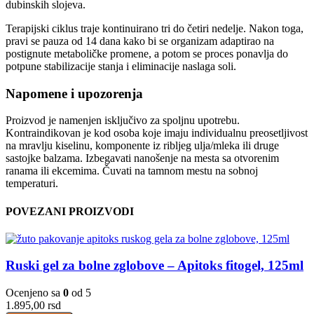
dubinskih slojeva.
Terapijski ciklus traje kontinuirano tri do četiri nedelje. Nakon toga,
pravi se pauza od 14 dana kako bi se organizam adaptirao na
postignute metaboličke promene, a potom se proces ponavlja do
potpune stabilizacije stanja i eliminacije naslaga soli.
Napomene i upozorenja
Proizvod je namenjen isključivo za spoljnu upotrebu.
Kontraindikovan je kod osoba koje imaju individualnu preosetljivost
na mravlju kiselinu, komponente iz ribljeg ulja/mleka ili druge
sastojke balzama. Izbegavati nanošenje na mesta sa otvorenim
ranama ili ekcemima. Čuvati na tamnom mestu na sobnoj
temperaturi.
POVEZANI PROIZVODI
Ruski gel za bolne zglobove – Apitoks fitogel, 125ml
Ocenjeno sa
0
od 5
1.895,00
rsd