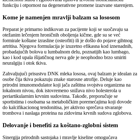
funkciju i otpornost na degenerativne promene izazvane starenjem.
Kome je namenjen mravlji balzam sa lososom
Preparat je primarno indikovan za pacijente koji se suočavaju sa
otežanim lečenjem hroničnih oboljenja kičme, gde su se već
formirale koštane izrasline (osteofiti) ili je došlo do pojave gihtnog
artritisa. Njegova formulacija je izuzetno efikasna kod iznenadnih,
probadajućih bolova u lumbalnom delu, poznatijih kao lumbago,
kao i kod upala išijatičnog nerva gde je neophodno brzo smiriti
neuralgiju i otok tkiva.
Zahvaljujući prisustvu DNK mleka lososa, ovaj balzam je idealan za
osobe čija tkiva pokazuju znake starosne atrofije. Deluje kao
prirodni imunomodulator koji jača zaštitna svojstva organizma na
lokalnom nivou, dok istovremeno snižava nivo holesterola u
periartikularnim krvnim sudovima. Takođe, preporučuje se
sportistima i osobama sa metaboličkim poremećajima koji dovode
do kalcifikacionog tendonitisa, jer aktivno sprečava stvaranje
trombova i naslaga proteina na zidovima krvnih sudova zglobova.
Delovanje i benefiti za koštano-zglobni sistem
Sinergija prirodnih sastojaka i mravlje kiseline omogućava