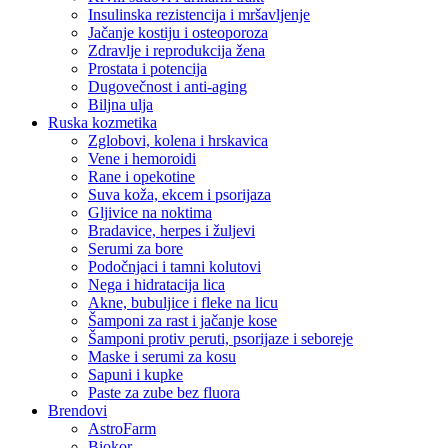
Insulinska rezistencija i mršavljenje
Jačanje kostiju i osteoporoza
Zdravlje i reprodukcija žena
Prostata i potencija
Dugovečnost i anti-aging
Biljna ulja
Ruska kozmetika
Zglobovi, kolena i hrskavica
Vene i hemoroidi
Rane i opekotine
Suva koža, ekcem i psorijaza
Gljivice na noktima
Bradavice, herpes i žuljevi
Serumi za bore
Podočnjaci i tamni kolutovi
Nega i hidratacija lica
Akne, bubuljice i fleke na licu
Šamponi za rast i jačanje kose
Šamponi protiv peruti, psorijaze i seboreje
Maske i serumi za kosu
Sapuni i kupke
Paste za zube bez fluora
Brendovi
AstroFarm
Biokor