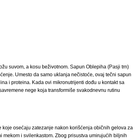
i kožu suvom, a kosu beživotnom. Sapun Oblepiha (Pasji trn)
čišćenje. Umesto da samo uklanja nečistoće, ovaj tečni sapun
ina i proteina. Kada ovi mikronutrijenti dođu u kontakt sa
de i savremene nege koja transformiše svakodnevnu rutinu
obe koje osećaju zatezanje nakon korišćenja običnih gelova za
ni mekom i svilenkastom. Zbog prisustva umirujućih biljnih