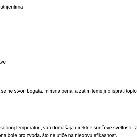
utrijentima
ave
se ne stvori bogata, mirisna pena, a zatim temeljno isprati top
sobnoj temperaturi, van domašaja direktne sunčeve svetlosti. Iz
na boje proizvoda, što ne utiče na njegovu efikasnost.