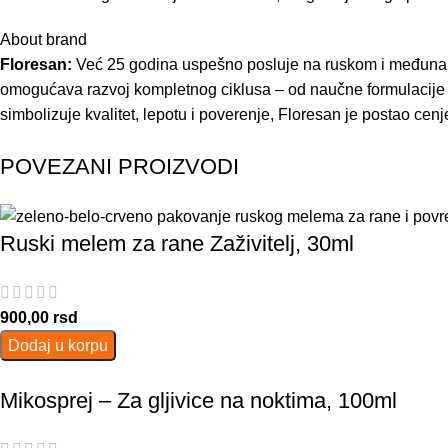
About brand
Floresan:
Već 25 godina uspešno posluje na ruskom i međunaro
omogućava razvoj kompletnog ciklusa – od naučne formulacije d
simbolizuje kvalitet, lepotu i poverenje, Floresan je postao cenj
POVEZANI PROIZVODI
Ruski melem za rane Zaživitelj, 30ml
900,00
rsd
Dodaj u korpu
Mikosprej – Za gljivice na noktima, 100ml