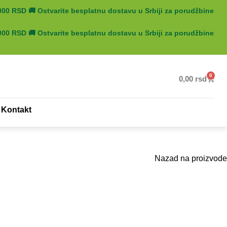
5000 RSD
🚚
Ostvarite besplatnu dostavu u Srbiji za porudžbine
5000 RSD
🚚
Ostvarite besplatnu dostavu u Srbiji za porudžbine
0
0,00
rsd
Kontakt
Nazad na proizvode