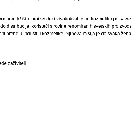
dnom tržištu, proizvodeći visokokvalitetnu kozmetiku po sav
o distribucije, koristeći sirovine renomiranih svetskih proizv
eni brend u industriji kozmetike. Njihova misija je da svaka žena