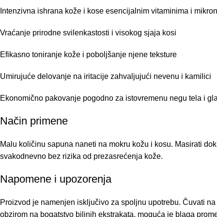
Intenzivna ishrana kože i kose esencijalnim vitaminima i mikron
Vraćanje prirodne svilenkastosti i visokog sjaja kosi
Efikasno toniranje kože i poboljšanje njene teksture
Umirujuće delovanje na iritacije zahvaljujući nevenu i kamilici
Ekonomično pakovanje pogodno za istovremenu negu tela i gl
Način primene
Malu količinu sapuna naneti na mokru kožu i kosu. Masirati dok 
svakodnevno bez rizika od prezasrećenja kože.
Napomene i upozorenja
Proizvod je namenjen isključivo za spoljnu upotrebu. Čuvati na 
obzirom na bogatstvo biljnih ekstrakata, moguća je blaga prome