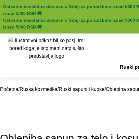
Ostvarite besplatnu dostavu u Srbiji za porudžbine iznad 5000
iznad 5000 RSD
🚚
Ostvarite besplatnu dostavu u Srbiji za porudžbine iznad 5000
iznad 5000 RSD
🚚
Ruski pr
Početna
Ruska kozmetika
Ruski sapuni i kupke
Oblepiha sapun
Oblepiha sapun za telo i kos