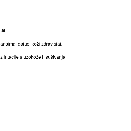
fil:
nsima, dajući koži zdrav sjaj.
iritacije sluzokože i isušivanja.