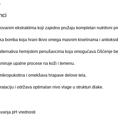
.
nci
vanim ekstraktima koji zajedno pružaju kompletan nutritivni pro
ska bomba koja hrani tkivo omega masnim kiselinama i antioksida
 alternativa hemijskim penušavcima koja omogućava čišćenje bez 
 smiruje upalne procese na koži i temenu.
 mikropukotina i omekšava hrapave delove tela.
taciju i održava optimalan nivo vlage u strukturi dlake.
vanja pH vrednosti