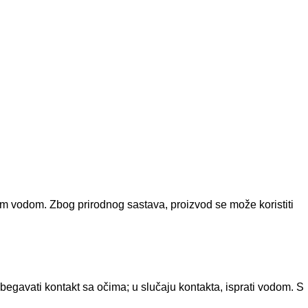
lom vodom. Zbog prirodnog sastava, proizvod se može koristiti
begavati kontakt sa očima; u slučaju kontakta, isprati vodom. S