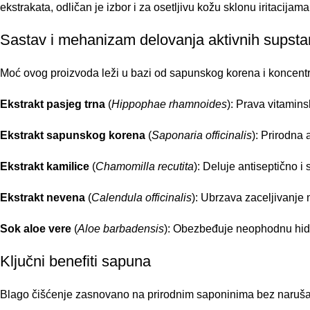
ekstrakata, odličan je izbor i za osetljivu kožu sklonu iritacijama
Sastav i mehanizam delovanja aktivnih supsta
Moć ovog proizvoda leži u bazi od sapunskog korena i koncentro
Ekstrakt pasjeg trna
(
Hippophae rhamnoides
): Prava vitamin
Ekstrakt sapunskog korena
(
Saponaria officinalis
): Prirodna
Ekstrakt kamilice
(
Chamomilla recutita
): Deluje antiseptično i
Ekstrakt nevena
(
Calendula officinalis
): Ubrzava zaceljivanje
Sok aloe vere
(
Aloe barbadensis
): Obezbeđuje neophodnu hidra
Ključni benefiti sapuna
Blago čišćenje zasnovano na prirodnim saponinima bez naruša