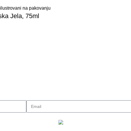
rska Jela, 75ml
e koje Vam spremamo...