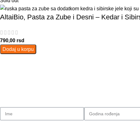
Sold out
AltaiBio, Pasta za Zube i Desni – Kedar i Sibi
790,00
rsd
Dodaj u korpu
Prijavite se na našu listu novosti
Budite prvi koji će saznati za sve nove artikle, akcije i popust