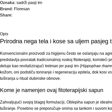
Oznaka:
sadrži pasji trn
Brand:
Floresan
Share:
Opis
Prirodna nega tela i kose sa uljem pasjeg 
Konvencionalni proizvodi za higijenu često se oslanjaju na agre
predstavlja povratak tradicionalnoj ruskoj fitoterapiji, koriste
deluje kao revitalizirajući tretman jer pasji trn (
Hippophae rham
kožom, oni podstiču toniranje i regeneraciju epitela, dok kosi v
tuširanja u ritual dubinske obnove.
Kome je namenjen ovaj fitoterapijski sapun
Zahvaljujući svojoj blagoj formulaciji, Oblepiha sapun je ideal
tuširanje. Posebno se preporučuje onima sa tankom i suvom koso