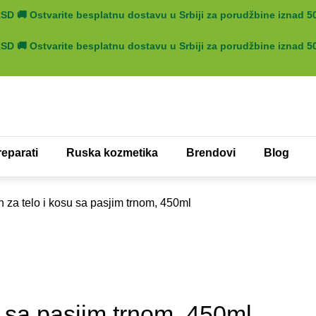
 RSD
🚚
Ostvarite besplatnu dostavu u Srbiji za porudžbine iznad 
 RSD
🚚
Ostvarite besplatnu dostavu u Srbiji za porudžbine iznad 
eparati
Ruska kozmetika
Brendovi
Blog
 za telo i kosu sa pasjim trnom, 450ml
u sa pasjim trnom, 450ml