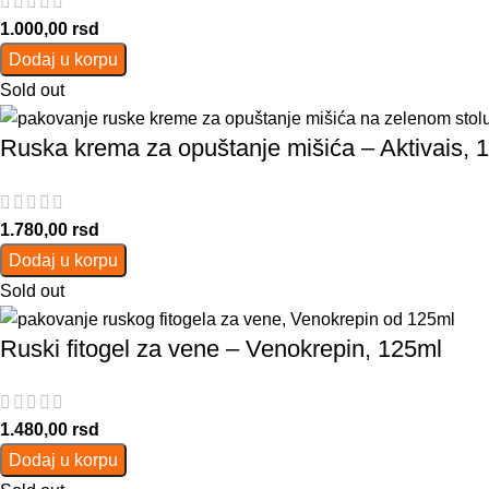
1.000,00
rsd
Dodaj u korpu
Sold out
Ruska krema za opuštanje mišića – Aktivais, 
1.780,00
rsd
Dodaj u korpu
Sold out
Ruski fitogel za vene – Venokrepin, 125ml
1.480,00
rsd
Dodaj u korpu