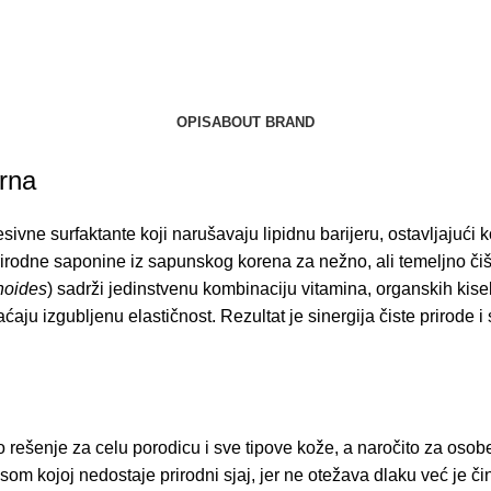
OPIS
ABOUT BRAND
trna
sivne surfaktante koji narušavaju lipidnu barijeru, ostavljajuć
ći prirodne saponine iz sapunskog korena za nežno, ali temeljno 
noides
) sadrži jedinstvenu kombinaciju vitamina, organskih kisel
raćaju izgubljenu elastičnost. Rezultat je sinergija čiste priro
no rešenje za celu porodicu i sve tipove kože, a naročito za os
m kojoj nedostaje prirodni sjaj, jer ne otežava dlaku već je či