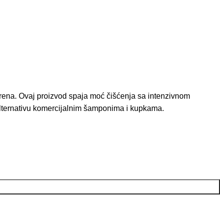
korena. Ovaj proizvod spaja moć čišćenja sa intenzivnom
alternativu komercijalnim šamponima i kupkama.