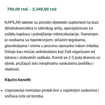
750,00
rsd
–
2.340,00
rsd
KAPILAR tablete su prirodni dijetetski suplement na bazi
dihidrokvercetina iz sibirskog ariša, specijalizovan za
zaštitu kapilara i poboljšanje mikrocirkulacije. Namenjen
je osobama sa hipertenzijom, srčanim tegobama,
glavoboljama i onima u procesu oporavka nakon infarkta.
Deluje kao moćan antioksidans koji čisti organizam od
toksina i slobodnih radikala. Koristi se 2-3 puta dnevno uz
obrok, pružajući telu neophodnu vaskularnu podršku i
vitalnost.
Ključni benefit:
Uspostavlja normalan protok krvi u najsitnijim sudovima i
snižava rizik od tromba.