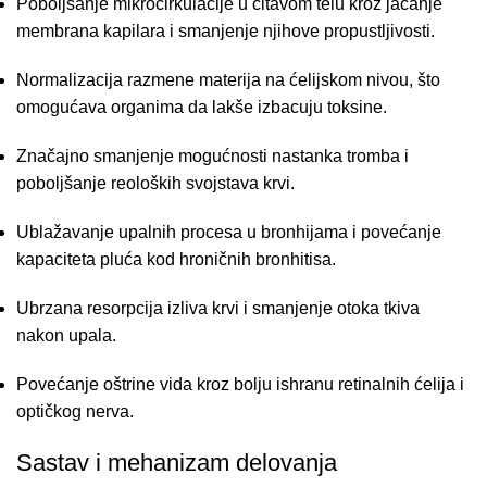
Poboljšanje mikrocirkulacije u čitavom telu kroz jačanje
membrana kapilara i smanjenje njihove propustljivosti.
Normalizacija razmene materija na ćelijskom nivou,
što
omogućava organima da lakše izbacuju toksine.
Značajno smanjenje mogućnosti nastanka tromba i
poboljšanje reoloških svojstava krvi.
Ublažavanje upalnih procesa u bronhijama i povećanje
kapaciteta pluća kod hroničnih bronhitisa.
Ubrzana resorpcija izliva krvi i smanjenje otoka tkiva
nakon upala.
Povećanje oštrine vida kroz bolju ishranu retinalnih ćelija i
optičkog nerva.
Sastav i mehanizam delovanja