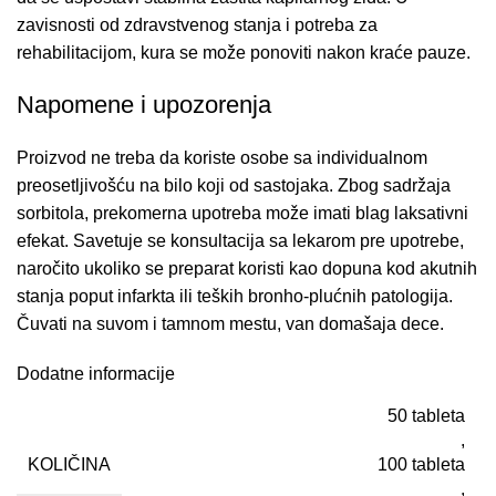
zavisnosti od zdravstvenog stanja i potreba za
rehabilitacijom,
kura se može ponoviti nakon kraće pauze.
Napomene i upozorenja
Proizvod ne treba da koriste osobe sa individualnom
preosetljivošću na bilo koji od sastojaka.
Zbog sadržaja
sorbitola,
prekomerna upotreba može imati blag laksativni
efekat.
Savetuje se konsultacija sa lekarom pre upotrebe,
naročito ukoliko se preparat koristi kao dopuna kod akutnih
stanja poput infarkta ili teških bronho-plućnih patologija.
Čuvati na suvom i tamnom mestu,
van domašaja dece.
Dodatne informacije
50 tableta
,
KOLIČINA
100 tableta
,