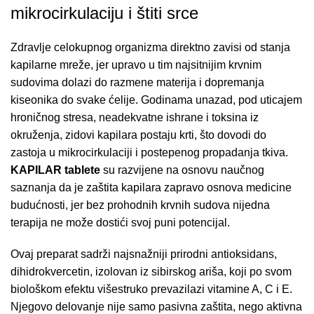
mikrocirkulaciju i štiti srce
Zdravlje celokupnog organizma direktno zavisi od stanja
kapilarne mreže,
jer upravo u tim najsitnijim krvnim
sudovima dolazi do razmene materija i dopremanja
kiseonika do svake ćelije.
Godinama unazad,
pod uticajem
hroničnog stresa,
neadekvatne ishrane i toksina iz
okruženja,
zidovi kapilara postaju krti,
što dovodi do
zastoja u mikrocirkulaciji i postepenog propadanja tkiva.
KAPILAR tablete
su razvijene na osnovu naučnog
saznanja da je zaštita kapilara zapravo osnova medicine
budućnosti,
jer bez prohodnih krvnih sudova nijedna
terapija ne može dostići svoj puni potencijal.
Ovaj preparat sadrži najsnažniji prirodni antioksidans,
dihidrokvercetin,
izolovan iz sibirskog ariša,
koji po svom
biološkom efektu višestruko prevazilazi vitamine A,
C i E.
Njegovo delovanje nije samo pasivna zaštita,
nego aktivna