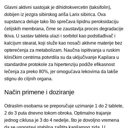
Glavni aktivni sastojak je dihidrokvercetin (taksifolin),
dobijen iz jezgra sibirskog ariša
Larix sibirica
.
Ova
supstanca deluje tako što sprečava lipidnu peroksidaciju
ćelijskih membrana,
čime se zaustavlja proces degradacije
tkiva.
U sastav tableta ulazi i sorbitol kao podstlađivač i
kalcijum stearat,
koji služe kao nosači aktivne materije bez
opterećenja za metabolizam.
Naučna ispitivanja u ruskim
kliničkim centrima potvrdila su da uključivanje Kapilara u
standardne protokole za hipertenziju podiže efikasnost
lečenja za preko 80%,
jer omogućava lekovima da lakše
stignu do ciljnih organa.
Način primene i doziranje
Odraslim osobama se preporučuje uzimanje 1 do 2 tablete,
2 do 3 puta dnevno tokom obroka.
Optimalno trajanje
jednog ciklusa je 3 do 4 nedelje,
što je dovoljno vremena
da se uspostavi stabilna zaštita kapilarnog zida.
U