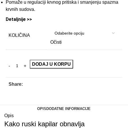
Pomaže u regulaciji krvnog pritiska i smanjenju spazma
krvnih sudova.
Detaljnije >>
KOLIČINA
Očisti
DODAJ U KORPU
Share:
OPIS
DODATNE INFORMACIJE
Opis
Kako ruski kapilar obnavlja