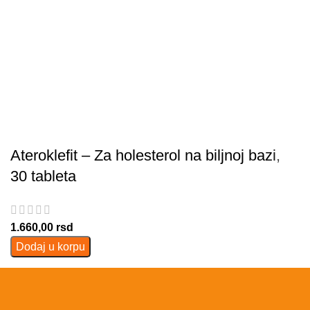
Ateroklefit – Za holesterol na biljnoj bazi,
30 tableta
1.660,00
rsd
Dodaj u korpu