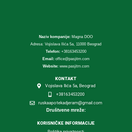
Naziv kompanije:
Magna DOO
Adresa: Vojislava Ilića 5a, 11000 Beograd
Telefon:
+38163453200
Email:
office@pasjitrn.com
Website:
www.pasjitrn.com
KONTAKT
Vojislava Ilića 5a, Beograd
+38163453200
ruskaapotekadjeram@gmail.com
Društvene mreže:
KORISNIČKE INFORMACIJE
Politika privatnosti