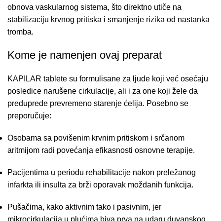
obnova vaskularnog sistema,
što direktno utiče na
stabilizaciju krvnog pritiska i smanjenje rizika od nastanka
tromba.
Kome je namenjen ovaj preparat
KAPILAR tablete su formulisane za ljude koji već osećaju
posledice narušene cirkulacije,
ali i za one koji žele da
preduprede prevremeno starenje ćelija.
Posebno se
preporučuje:
Osobama sa povišenim krvnim pritiskom i srčanom
aritmijom radi povećanja efikasnosti osnovne terapije.
Pacijentima u periodu rehabilitacije nakon preležanog
infarkta ili insulta za brži oporavak moždanih funkcija.
Pušačima,
kako aktivnim tako i pasivnim,
jer
mikrocirkulacija u plućima biva prva na udaru duvanskog