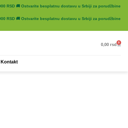
5000 RSD
🚚
Ostvarite besplatnu dostavu u Srbiji za porudžbine
5000 RSD
🚚
Ostvarite besplatnu dostavu u Srbiji za porudžbine
0
0,00
rsd
Kontakt