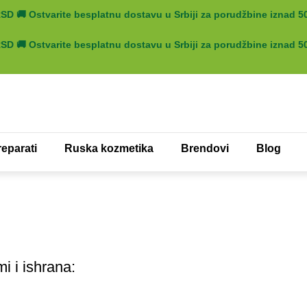
 RSD
🚚
Ostvarite besplatnu dostavu u Srbiji za porudžbine iznad 
 RSD
🚚
Ostvarite besplatnu dostavu u Srbiji za porudžbine iznad 
eparati
Ruska kozmetika
Brendovi
Blog
i i ishrana: