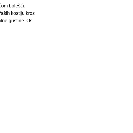
ćom bolešću
Vaših kostiju kroz
lne gustine. Os...