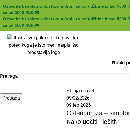
Ostvarite besplatnu dostavu u Srbiji za porudžbine iznad 5000
iznad 5000 RSD
🚚
Ostvarite besplatnu dostavu u Srbiji za porudžbine iznad 5000
iznad 5000 RSD
🚚
Ruski pr
Pretraga
Aleksandar Vazić
Stanja i saveti
Pretraga
09/02/2026
09 feb 2026
Osteoporoza – simptom
Kako uočiti i lečiti?