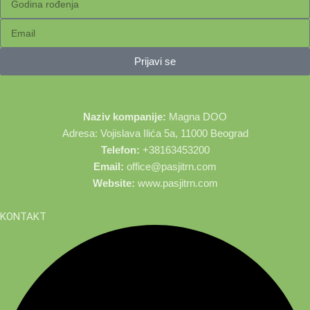
Prijavi se
Naziv kompanije:
Magna DOO
Adresa: Vojislava Ilića 5a, 11000 Beograd
Telefon:
+38163453200
Email:
office@pasjitrn.com
Website:
www.pasjitrn.com
KONTAKT