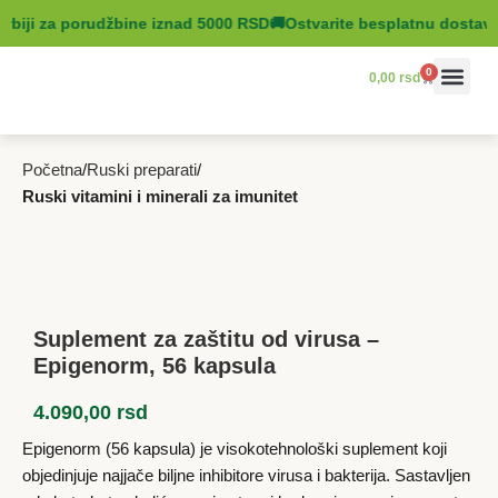
rbiji za porudžbine iznad 5000 RSD
🚚
Ostvarite besplatnu dostavu 
0
0,00
rsd
Ruski prep
Ruska koz
Početna
Ruski preparati
Ruski vitamini i minerali za imunitet
Suplement za zaštitu od virusa –
Epigenorm, 56 kapsula
4.090,00
rsd
Epigenorm (56 kapsula) je visokotehnološki suplement koji
objedinjuje najjače biljne inhibitore virusa i bakterija. Sastavljen