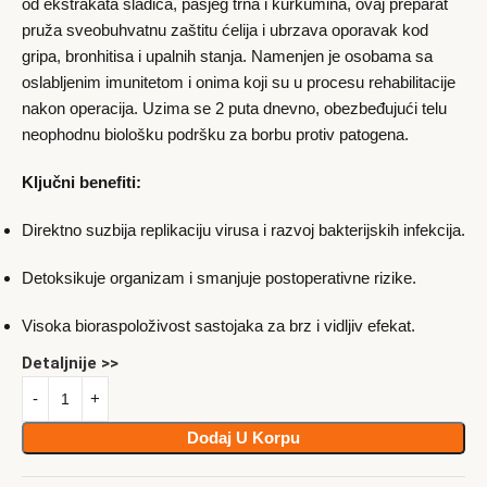
od ekstrakata sladića, pasjeg trna i kurkumina, ovaj preparat
pruža sveobuhvatnu zaštitu ćelija i ubrzava oporavak kod
gripa, bronhitisa i upalnih stanja. Namenjen je osobama sa
oslabljenim imunitetom i onima koji su u procesu rehabilitacije
nakon operacija. Uzima se 2 puta dnevno, obezbeđujući telu
neophodnu biološku podršku za borbu protiv patogena.
Ključni benefiti:
Direktno suzbija replikaciju virusa i razvoj bakterijskih infekcija.
Detoksikuje organizam i smanjuje postoperativne rizike.
Visoka bioraspoloživost sastojaka za brz i vidljiv efekat.
Detaljnije >>
Dodaj U Korpu