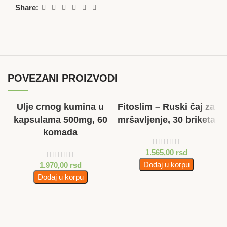
Share:
POVEZANI PROIZVODI
Ulje crnog kumina u
Fitoslim – Ruski čaj za
kapsulama 500mg, 60
mršavljenje, 30 briketa
komada
1.565,00
rsd
Dodaj u korpu
1.970,00
rsd
Dodaj u korpu