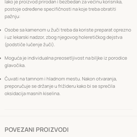
Iako je proizvod prirodan i bezbedan za većinu korisnika,
postoje određene specifičnosti na koje treba obratiti
pažnju:
Osobe sa kamenom u žuči treba da koriste preparat oprezno
i uz lekarski nadzor, zbog njegovog holeretičkog dejstva
(podstiče lučenje žuči).
Moguća je individualna preosetljivost na biljke iz porodice
glavočika.
Čuvati na tamnom i hladnom mestu. Nakon otvaranja,
preporučuje se držanje u frižideru kako bi se sprečila
oksidacija masnih kiselina.
POVEZANI PROIZVODI