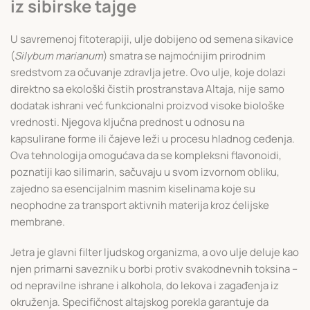
iz sibirske tajge
U savremenoj fitoterapiji, ulje dobijeno od semena sikavice
(
Silybum marianum
) smatra se najmoćnijim prirodnim
sredstvom za očuvanje zdravlja jetre. Ovo ulje, koje dolazi
direktno sa ekološki čistih prostranstava Altaja, nije samo
dodatak ishrani već funkcionalni proizvod visoke biološke
vrednosti. Njegova ključna prednost u odnosu na
kapsulirane forme ili čajeve leži u procesu hladnog ceđenja.
Ova tehnologija omogućava da se kompleksni flavonoidi,
poznatiji kao silimarin, sačuvaju u svom izvornom obliku,
zajedno sa esencijalnim masnim kiselinama koje su
neophodne za transport aktivnih materija kroz ćelijske
membrane.
Jetra je glavni filter ljudskog organizma, a ovo ulje deluje kao
njen primarni saveznik u borbi protiv svakodnevnih toksina –
od nepravilne ishrane i alkohola, do lekova i zagađenja iz
okruženja. Specifičnost altajskog porekla garantuje da