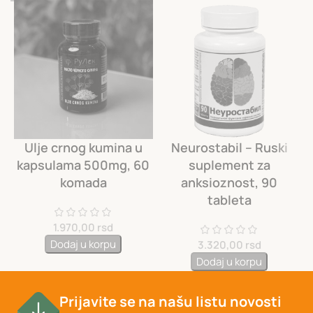
Ulje crnog kumina u
Neurostabil – Ruski
kapsulama 500mg, 60
suplement za
komada
anksioznost, 90
tableta
1.970,00
rsd
Dodaj u korpu
3.320,00
rsd
Dodaj u korpu
Prijavite se na našu listu novosti