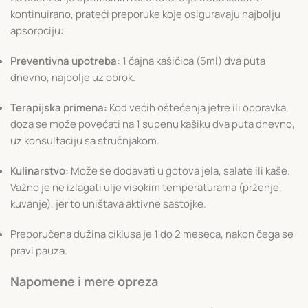
kontinuirano, prateći preporuke koje osiguravaju najbolju
apsorpciju:
Preventivna upotreba:
1 čajna kašičica (5ml) dva puta
dnevno, najbolje uz obrok.
Terapijska primena:
Kod većih oštećenja jetre ili oporavka,
doza se može povećati na 1 supenu kašiku dva puta dnevno,
uz konsultaciju sa stručnjakom.
Kulinarstvo:
Može se dodavati u gotova jela, salate ili kaše.
Važno je ne izlagati ulje visokim temperaturama (prženje,
kuvanje), jer to uništava aktivne sastojke.
Preporučena dužina ciklusa je 1 do 2 meseca, nakon čega se
pravi pauza.
Napomene i mere opreza