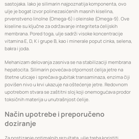
sastojaka. Iako je silimarin najpoznatija komponenta, ovo
ulje je bogat izvor polinezasićenih masnih kiselina,
prvenstveno linolne (Omega-6) i oleinske (Omega-9). Ove
kiseline su ključne za održavanje integriteta ćelijskih
membrana. Pored toga, ulje sadrži visoke koncentracije
vitamina E, D, K i grupe B, kao i minerale poput cinka, selena,
bakra i joda.
Mehanizam delovanja zasniva se na stabilizaciji membrana
hepatocita. Silimarin povećava otpornost ćelija jetre na
štetne uticaje i sprečava gubitak transaminaza, enzima čiji
povišen nivo u krvi ukazuje na oštećenje jetre. Redovnom
upotrebom stvara se zaštitni sloj koji onemogućava prodor
toksičnih materija u unutrašnjost ćelije.
Način upotrebe i preporučeno
doziranje
Za postizanje optimalnih rezultata, ulje treba koristiti