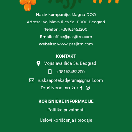
Naziv kompanije:
Magna DOO
Adresa: Vojislava Ilića 5a, 11000 Beograd
Telefon:
+38163453200
Email:
office@pasjitrn.com
Website:
www.pasjitrn.com
KONTAKT
Vojislava Ilića 5a, Beograd
+38163453200
ruskaapotekadjeram@gmail.com
Društvene mreže:
KORISNIČKE INFORMACIJE
Politika privatnosti
Uslovi korišćenja i prodaje