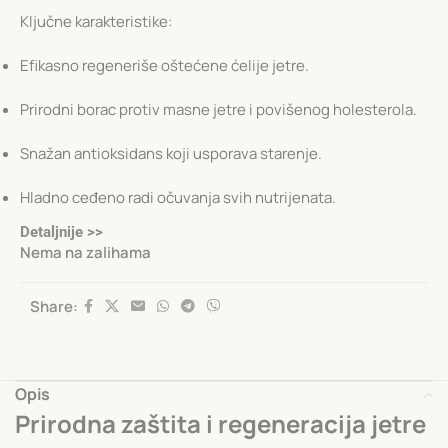
Ključne karakteristike:
Efikasno regeneriše oštećene ćelije jetre.
Prirodni borac protiv masne jetre i povišenog holesterola.
Snažan antioksidans koji usporava starenje.
Hladno ceđeno radi očuvanja svih nutrijenata.
Detaljnije >>
Nema na zalihama
Share:
Opis
Prirodna zaštita i regeneracija jetre