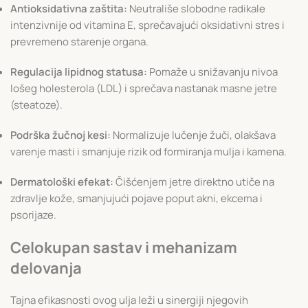
Antioksidativna zaštita:
Neutrališe slobodne radikale
intenzivnije od vitamina E, sprečavajući oksidativni stres i
prevremeno starenje organa.
Regulacija lipidnog statusa:
Pomaže u snižavanju nivoa
lošeg holesterola (LDL) i sprečava nastanak masne jetre
(steatoze).
Podrška žučnoj kesi:
Normalizuje lučenje žuči, olakšava
varenje masti i smanjuje rizik od formiranja mulja i kamena.
Dermatološki efekat:
Čišćenjem jetre direktno utiče na
zdravlje kože, smanjujući pojave poput akni, ekcema i
psorijaze.
Celokupan sastav i mehanizam
delovanja
Tajna efikasnosti ovog ulja leži u sinergiji njegovih