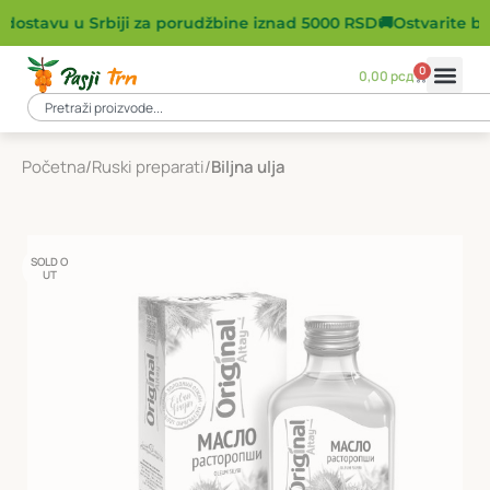
dostavu u Srbiji za porudžbine iznad 5000 RSD
🚚
Ostvarite bes
0
0,00
рсд
Početna
Ruski preparati
Biljna ulja
SOLD O
UT