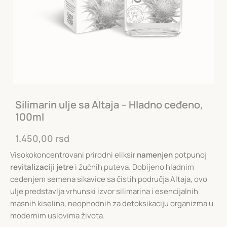
Silimarin ulje sa Altaja – Hladno ceđeno,
100ml
1.450,00
rsd
Visokokoncentrovani prirodni eliksir
namenjen
potpunoj
revitalizaciji jetre
i žučnih puteva. Dobijeno hladnim
ceđenjem semena sikavice sa čistih područja Altaja, ovo
ulje predstavlja vrhunski izvor silimarina i esencijalnih
masnih kiselina, neophodnih za detoksikaciju organizma u
modernim uslovima života.