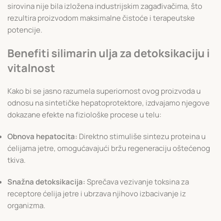
sirovina nije bila izložena industrijskim zagađivačima, što
rezultira proizvodom maksimalne čistoće i terapeutske
potencije.
Benefiti silimarin ulja za detoksikaciju i
vitalnost
Kako bi se jasno razumela superiornost ovog proizvoda u
odnosu na sintetičke hepatoprotektore, izdvajamo njegove
dokazane efekte na fiziološke procese u telu:
Obnova hepatocita:
Direktno stimuliše sintezu proteina u
ćelijama jetre, omogućavajući bržu regeneraciju oštećenog
tkiva.
Snažna detoksikacija:
Sprečava vezivanje toksina za
receptore ćelija jetre i ubrzava njihovo izbacivanje iz
organizma.