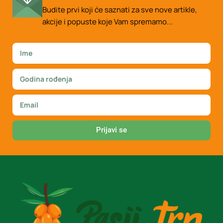
Budite prvi koji će saznati za sve nove artikle,
akcije i popuste koje Vam spremamo...
Prijavi se