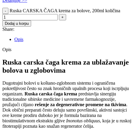
Detaljnije >>
Ruska CARSKA ČAGA krema za bolove, 200ml količina
Dodaj u korpu
Share:
Opis
Opis
Ruska carska čaga krema za ublažavanje
bolova u zglobovima
Dugotrajni bolovi u koštano-zglobnom sistemu i ograničena
pokretljivost često su znak hroničnih upalnih procesa koji iscrpljuju
organizam.
Ruska carska čaga krema
predstavlja sinergiju
tradicionalne sibirske medicine i savremene farmakognozije,
pružajući ciljano
rešenje za degenerativne promene na tkivima
.
Dok obični preparati često deluju samo površinski, aktivni sastojci
ove kreme prodiru duboko jer je formula bazirana na
biostimulativnom ekstraktu gljive
Inonotus obliquus
, koja je u ruskoj
fitoterapiji poznata kao snažan regenerator ćelija.