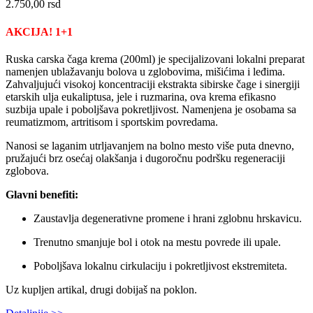
2.750,00
rsd
AKCIJA! 1+1
Ruska carska čaga krema (200ml) je specijalizovani lokalni preparat
namenjen ublažavanju bolova u zglobovima, mišićima i leđima.
Zahvaljujući visokoj koncentraciji ekstrakta sibirske čage i sinergiji
etarskih ulja eukaliptusa, jele i ruzmarina, ova krema efikasno
suzbija upale i poboljšava pokretljivost. Namenjena je osobama sa
reumatizmom, artritisom i sportskim povredama.
Nanosi se laganim utrljavanjem na bolno mesto više puta dnevno,
pružajući brz osećaj olakšanja i dugoročnu podršku regeneraciji
zglobova.
Glavni benefiti:
Zaustavlja degenerativne promene i hrani zglobnu hrskavicu.
Trenutno smanjuje bol i otok na mestu povrede ili upale.
Poboljšava lokalnu cirkulaciju i pokretljivost ekstremiteta.
Uz kupljen artikal, drugi dobijaš na poklon.