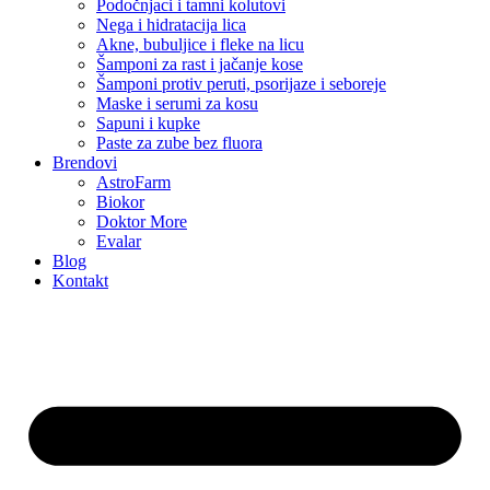
Podočnjaci i tamni kolutovi
Nega i hidratacija lica
Akne, bubuljice i fleke na licu
Šamponi za rast i jačanje kose
Šamponi protiv peruti, psorijaze i seboreje
Maske i serumi za kosu
Sapuni i kupke
Paste za zube bez fluora
Brendovi
AstroFarm
Biokor
Doktor More
Evalar
Blog
Kontakt