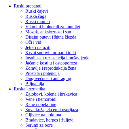
Ruski preparati
Ruski čajevi
Ruska čaga
Ruski mumio
Vitamini i minerali za imunitet
Mozak, anksioznost i san
Disajni putevi i štitna žlezda
Oči i vid
Jetra i paraziti
Krvni sudovi i urinarni trakt
Insulinska rezistencija i mršavljenje
Jačanje kostiju i osteoporoza
Zdravlje i reprodukcija žena
Prostata i potencija
Dugovečnost i anti-aging
Biljna ulja
Ruska kozmetika
Zglobovi, kolena i hrskavica
Vene i hemoroidi
Rane i opekotine
Suva koža, ekcem i psorijaza
Gljivice na noktima
Bradavice, herpes i žuljevi
Serumi za bore