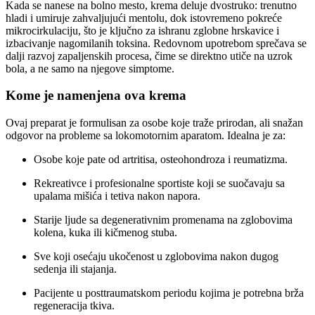
Kada se nanese na bolno mesto, krema deluje dvostruko: trenutno
hladi i umiruje zahvaljujući mentolu, dok istovremeno pokreće
mikrocirkulaciju, što je ključno za ishranu zglobne hrskavice i
izbacivanje nagomilanih toksina. Redovnom upotrebom sprečava se
dalji razvoj zapaljenskih procesa, čime se direktno utiče na uzrok
bola, a ne samo na njegove simptome.
Kome je namenjena ova krema
Ovaj preparat je formulisan za osobe koje traže prirodan, ali snažan
odgovor na probleme sa lokomotornim aparatom. Idealna je za:
Osobe koje pate od artritisa, osteohondroza i reumatizma.
Rekreativce i profesionalne sportiste koji se suočavaju sa
upalama mišića i tetiva nakon napora.
Starije ljude sa degenerativnim promenama na zglobovima
kolena, kuka ili kičmenog stuba.
Sve koji osećaju ukočenost u zglobovima nakon dugog
sedenja ili stajanja.
Pacijente u posttraumatskom periodu kojima je potrebna brža
regeneracija tkiva.