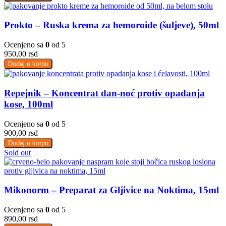
Prokto – Ruska krema za hemoroide (šuljeve), 50ml
Ocenjeno sa
0
od 5
950,00
rsd
Dodaj u korpu
Repejnik – Koncentrat dan-noć protiv opadanja
kose, 100ml
Ocenjeno sa
0
od 5
900,00
rsd
Dodaj u korpu
Sold out
Mikonorm – Preparat za Gljivice na Noktima, 15ml
Ocenjeno sa
0
od 5
890,00
rsd