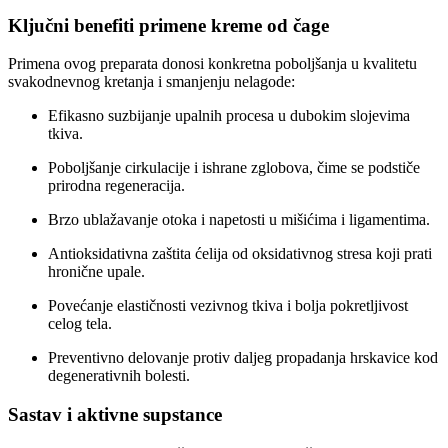
Ključni benefiti primene kreme od čage
Primena ovog preparata donosi konkretna poboljšanja u kvalitetu
svakodnevnog kretanja i smanjenju nelagode:
Efikasno suzbijanje upalnih procesa u dubokim slojevima
tkiva.
Poboljšanje cirkulacije i ishrane zglobova, čime se podstiče
prirodna regeneracija.
Brzo ublažavanje otoka i napetosti u mišićima i ligamentima.
Antioksidativna zaštita ćelija od oksidativnog stresa koji prati
hronične upale.
Povećanje elastičnosti vezivnog tkiva i bolja pokretljivost
celog tela.
Preventivno delovanje protiv daljeg propadanja hrskavice kod
degenerativnih bolesti.
Sastav i aktivne supstance