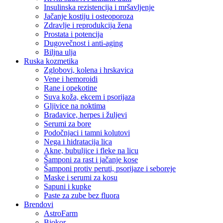
Insulinska rezistencija i mršavljenje
Jačanje kostiju i osteoporoza
Zdravlje i reprodukcija žena
Prostata i potencija
Dugovečnost i anti-aging
Biljna ulja
Ruska kozmetika
Zglobovi, kolena i hrskavica
Vene i hemoroidi
Rane i opekotine
Suva koža, ekcem i psorijaza
Gljivice na noktima
Bradavice, herpes i žuljevi
Serumi za bore
Podočnjaci i tamni kolutovi
Nega i hidratacija lica
Akne, bubuljice i fleke na licu
Šamponi za rast i jačanje kose
Šamponi protiv peruti, psorijaze i seboreje
Maske i serumi za kosu
Sapuni i kupke
Paste za zube bez fluora
Brendovi
AstroFarm
Biokor