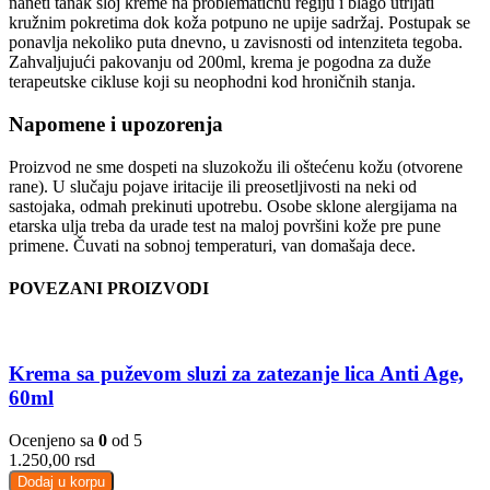
naneti tanak sloj kreme na problematičnu regiju i blago utrljati
kružnim pokretima dok koža potpuno ne upije sadržaj. Postupak se
ponavlja nekoliko puta dnevno, u zavisnosti od intenziteta tegoba.
Zahvaljujući pakovanju od 200ml, krema je pogodna za duže
terapeutske cikluse koji su neophodni kod hroničnih stanja.
Napomene i upozorenja
Proizvod ne sme dospeti na sluzokožu ili oštećenu kožu (otvorene
rane). U slučaju pojave iritacije ili preosetljivosti na neki od
sastojaka, odmah prekinuti upotrebu. Osobe sklone alergijama na
etarska ulja treba da urade test na maloj površini kože pre pune
primene. Čuvati na sobnoj temperaturi, van domašaja dece.
POVEZANI PROIZVODI
Krema sa puževom sluzi za zatezanje lica Anti Age,
60ml
Ocenjeno sa
0
od 5
1.250,00
rsd
Dodaj u korpu