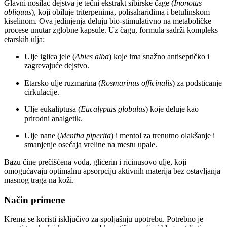
Glavni nosilac dejstva je tečni ekstrakt sibirske čage (
Inonotus
obliquus
), koji obiluje triterpenima, polisaharidima i betulinskom
kiselinom. Ova jedinjenja deluju bio-stimulativno na metaboličke
procese unutar zglobne kapsule. Uz čagu, formula sadrži kompleks
etarskih ulja:
Ulje iglica jele (
Abies alba
) koje ima snažno antiseptičko i
zagrevajuće dejstvo.
Etarsko ulje ruzmarina (
Rosmarinus officinalis
) za podsticanje
cirkulacije.
Ulje eukaliptusa (
Eucalyptus globulus
) koje deluje kao
prirodni analgetik.
Ulje nane (
Mentha piperita
) i mentol za trenutno olakšanje i
smanjenje osećaja vreline na mestu upale.
Bazu čine prečišćena voda, glicerin i ricinusovo ulje, koji
omogućavaju optimalnu apsorpciju aktivnih materija bez ostavljanja
masnog traga na koži.
Način primene
Krema se koristi isključivo za spoljašnju upotrebu. Potrebno je