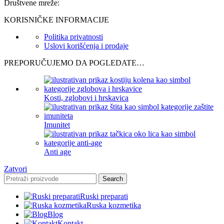
Društvene mreže:
KORISNIČKE INFORMACIJE
Politika privatnosti
Uslovi korišćenja i prodaje
PREPORUČUJEMO DA POGLEDATE…
Kosti, zglobovi i hrskavica
Imunitet
Anti age
Zatvori
Search
Ruski preparati
Ruska kozmetika
Blog
Kontakt