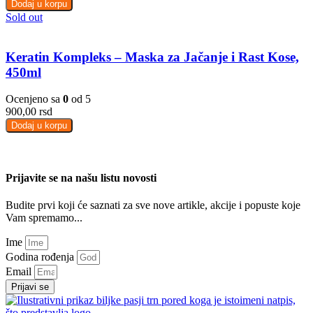
Dodaj u korpu
Sold out
Keratin Kompleks – Maska za Jačanje i Rast Kose,
450ml
Ocenjeno sa
0
od 5
900,00
rsd
Dodaj u korpu
Prijavite se na našu listu novosti
Budite prvi koji će saznati za sve nove artikle, akcije i popuste koje
Vam spremamo...
Ime
Godina rođenja
Email
Prijavi se