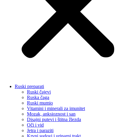
Ruski preparati
Ruski čajevi
Ruska čaga
Ruski mumio
Vitamini i minerali za imunitet
Mozak, anksioznost i san
Disajni putevi i štitna žlezda
Oči i vid
Jetra i paraziti
Krvni sudovi i urinarni trakt