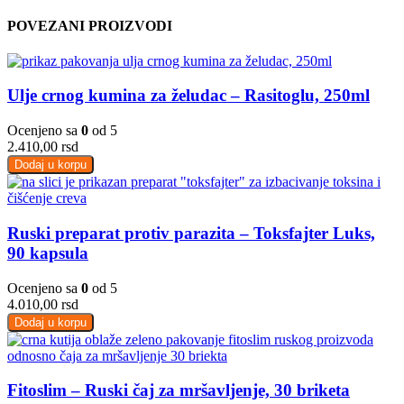
POVEZANI PROIZVODI
Ulje crnog kumina za želudac – Rasitoglu, 250ml
Ocenjeno sa
0
od 5
2.410,00
rsd
Dodaj u korpu
Ruski preparat protiv parazita – Toksfajter Luks,
90 kapsula
Ocenjeno sa
0
od 5
4.010,00
rsd
Dodaj u korpu
Fitoslim – Ruski čaj za mršavljenje, 30 briketa