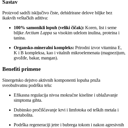
Sastav
Proizvod sadrži isključivo čiste, dehidrirane delove biljke bez
ikakvih veštačkih aditiva:
100% samonikli lopuh (veliki čičak):
Koren, list i seme
biljke
Arctium Lappa
sa visokim udelom inulina, proteina i
tanina.
Organsko-mineralni kompleks:
Prirodni izvor vitamina E,
K i B kompleksa, kao i vitalnih mikroelemenata (magnezijum,
gvožđe, bakar, mangan).
Benefiti primene
Sinergetsko dejstvo aktivnih komponenti lopuha pruža
sveobuhvatnu podršku telu:
Efikasna regulacija nivoa mokraćne kiseline i ublažavanje
simptoma gihta.
Dubinsko pročišćavanje krvi i limfotoka od teških metala i
metabolita.
Podrška regeneraciji jetre i bubrega tokom i nakon agresivnih