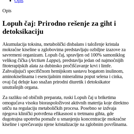
Opis
Opis
Lopuh čaj: Prirodno rešenje za giht i
detoksikaciju
Akumulacija toksina, metabolički disbalans i taloženje kristala
mokraćne kiseline u zglobovima predstavljaju ozbiljne izazove za
savremeni organizam. Lopuh čaj, spravljen od 100% samoniklog
velikog čička (
Arctium Lappa
), predstavlja jedan od najmoćnijih
fitoterapijskih alata za dubinsko pročišćavanje krvi i limfe.
Zahvaljujući specifičnom hemijskom sastavu bogatom inulinom,
aminokiselinama i esencijalnim mineralima poput selena i cinka,
ovaj čaj deluje kao snažan prirodni diuretik i detoksikator
unutrašnjih organa.
Za razliku od običnih preparata, ruski Lopuh čaj u briketima
omogućava visoku bioraspoloživost aktivnih materija koje direktno
utiču na regulaciju metaboličkih procesa. Posebno se izdvaja
njegova klinički potvrđena efikasnost u tretmanu gihta, gde
dugotrajna upotreba pomaže u smanjenju koncentracije mokraćne
kiseline i sprečavanju njene kristalizacije na zglobnim površinama.