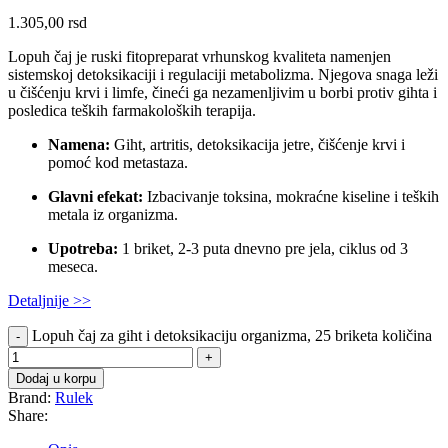
1.305,00
rsd
Lopuh čaj je ruski fitopreparat vrhunskog kvaliteta namenjen
sistemskoj detoksikaciji i regulaciji metabolizma. Njegova snaga leži
u čišćenju krvi i limfe, čineći ga nezamenljivim u borbi protiv gihta i
posledica teških farmakoloških terapija.
Namena:
Giht, artritis, detoksikacija jetre, čišćenje krvi i
pomoć kod metastaza.
Glavni efekat:
Izbacivanje toksina, mokraćne kiseline i teških
metala iz organizma.
Upotreba:
1 briket, 2-3 puta dnevno pre jela, ciklus od 3
meseca.
Detaljnije >>
Lopuh čaj za giht i detoksikaciju organizma, 25 briketa količina
Dodaj u korpu
Brand:
Rulek
Share: