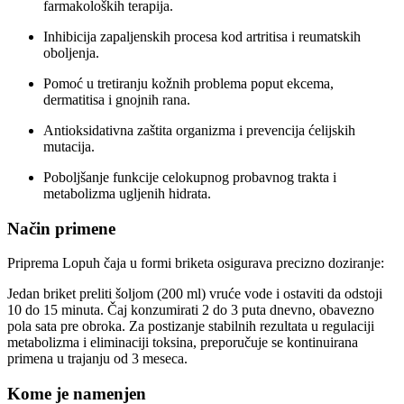
farmakoloških terapija.
Inhibicija zapaljenskih procesa kod artritisa i reumatskih
oboljenja.
Pomoć u tretiranju kožnih problema poput ekcema,
dermatitisa i gnojnih rana.
Antioksidativna zaštita organizma i prevencija ćelijskih
mutacija.
Poboljšanje funkcije celokupnog probavnog trakta i
metabolizma ugljenih hidrata.
Način primene
Priprema Lopuh čaja u formi briketa osigurava precizno doziranje:
Jedan briket preliti šoljom (200 ml) vruće vode i ostaviti da odstoji
10 do 15 minuta. Čaj konzumirati 2 do 3 puta dnevno, obavezno
pola sata pre obroka. Za postizanje stabilnih rezultata u regulaciji
metabolizma i eliminaciji toksina, preporučuje se kontinuirana
primena u trajanju od 3 meseca.
Kome je namenjen