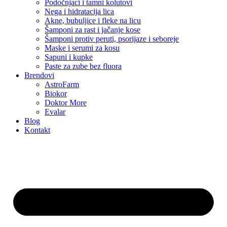
Podočnjaci i tamni kolutovi
Nega i hidratacija lica
Akne, bubuljice i fleke na licu
Šamponi za rast i jačanje kose
Šamponi protiv peruti, psorijaze i seboreje
Maske i serumi za kosu
Sapuni i kupke
Paste za zube bez fluora
Brendovi
AstroFarm
Biokor
Doktor More
Evalar
Blog
Kontakt