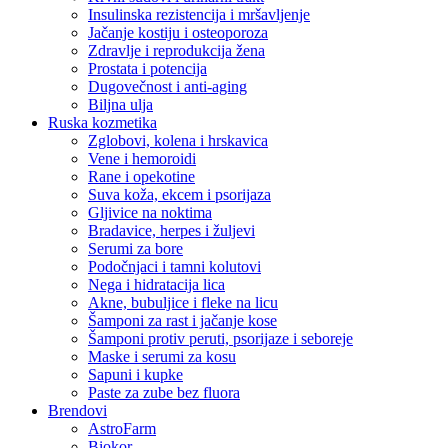
Insulinska rezistencija i mršavljenje
Jačanje kostiju i osteoporoza
Zdravlje i reprodukcija žena
Prostata i potencija
Dugovečnost i anti-aging
Biljna ulja
Ruska kozmetika
Zglobovi, kolena i hrskavica
Vene i hemoroidi
Rane i opekotine
Suva koža, ekcem i psorijaza
Gljivice na noktima
Bradavice, herpes i žuljevi
Serumi za bore
Podočnjaci i tamni kolutovi
Nega i hidratacija lica
Akne, bubuljice i fleke na licu
Šamponi za rast i jačanje kose
Šamponi protiv peruti, psorijaze i seboreje
Maske i serumi za kosu
Sapuni i kupke
Paste za zube bez fluora
Brendovi
AstroFarm
Biokor