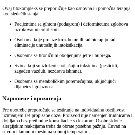
Ovaj fitokompleks se preporučuje kao osnovna ili pomoćna terapija
kod sledećih stanja:
Pacijentima sa gihtom (podagrom) i deformitetima zglobova
uzrokovanim artritisom.
Osobama koje prolaze kroz hemo ili radioterapiju radi
eliminacije unutrašnjih intoksikacija.
Osobama sa hroničnim oboljenjima jetre i bubrega.
Svima koji su izloženi spoljašnjim toksinima (pesticidi,
zagađen vazduh, nezdrava ishrana).
Osobama sa metaboličkim poremećajima, uključujući
dijabetes i gojaznost.
Napomene i upozorenja
Pre upotrebe preporučuje se testiranje na individualnu osetljivost
uzimanjem 1/4 propisane doze. Proizvod nije namenjen trudnicama i
dojiljama bez prethodne konsultacije sa lekarom. Osobe sklone
alergijskim reakcijama treba da obrate posebnu pažnju. Čuvati na
suvom i tamnom mestu na sobnoj temperaturi.