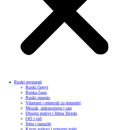
Ruski preparati
Ruski čajevi
Ruska čaga
Ruski mumio
Vitamini i minerali za imunitet
Mozak, anksioznost i san
Disajni putevi i štitna žlezda
Oči i vid
Jetra i paraziti
Krvni sudovi i urinarni trakt