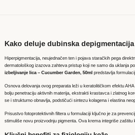
Kako deluje dubinska depigmentacija 
Hiperpigmentacija, neujednačen ten i pojava staračkih pega direk
dermatološkog izazova zahteva pristup koji ne samo da uklanja pos
izbeljivanje lica – Cucumber Garden, 50ml
predstavlja formulacij
Osnova delovanja ovog preparata leži u keratolitičkom efektu AHA kis
bolju penetraciju aktivnih materija, ekstrakti krastavca i zlatnog ko
se i strukturno obnavlja, podstičući sintezu kolagena i elastina neo
Prisustvo fotoprotektivnih filtera u formulaciji ključno je za preve
stimuliše novu proizvodnju pigmenta. Ova krema integriše zaštitu 
Ključni benefiti za fiziologiju kože