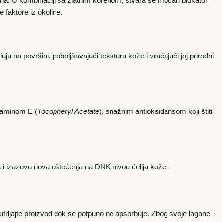
 tena. U kombinaciji sa zlatnim korenom, stvara se moćan blokator
 faktore iz okoline.
ju na površini, poboljšavajući teksturu kože i vraćajući joj prirodni
itaminom E (
Tocopheryl Acetate
), snažnim antioksidansom koji štiti
a i izazovu nova oštećenja na DNK nivou ćelija kože.
utrljajte proizvod dok se potpuno ne apsorbuje. Zbog svoje lagane