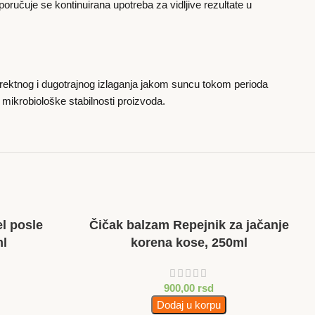
oručuje se kontinuirana upotreba za vidljive rezultate u
direktnog i dugotrajnog izlaganja jakom suncu tokom perioda
mikrobiološke stabilnosti proizvoda.
el posle
Čičak balzam Repejnik za jačanje
ml
korena kose, 250ml
900,00
rsd
Dodaj u korpu