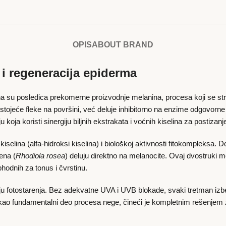
OPIS
ABOUT BRAND
i regeneracija epiderma
tna su posledica prekomerne proizvodnje melanina, procesa koji se st
tojeće fleke na površini, već deluje inhibitorno na enzime odgovorn
u koja koristi sinergiju biljnih ekstrakata i voćnih kiselina za postiza
elina (alfa-hidroksi kiselina) i biološkoj aktivnosti fitokompleksa. D
rena (
Rhodiola rosea
) deluju direktno na melanocite. Ovaj dvostruki
phodnih za tonus i čvrstinu.
nciju fotostarenja. Bez adekvatne UVA i UVB blokade, svaki tretman izb
kao fundamentalni deo procesa nege, čineći je kompletnim rešenjem za