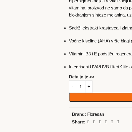
hiperpigmentacija i revitalizaciji
vitamina, proizvod ne samo da po
blokiranjem sinteze melanina, uz 
Sadrži ekstrakt krastavca i zlatn
Voćne kiseline (AHA) vrše blagi pi
Vitamini B3 i E podstiču regenera
Integrisani UVA/UVB filteri štite 
Detaljnije >>
Brand:
Floresan
Share: