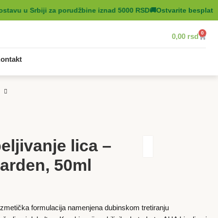
tavu u Srbiji za porudžbine iznad 5000 RSD
🚚
Ostvarite besplatnu
0
0,00
rsd
ontakt
ljivanje lica –
arden, 50ml
zmetička formulacija namenjena dubinskom tretiranju