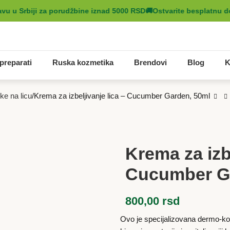
u u Srbiji za porudžbine iznad 5000 RSD
🚚
Ostvarite besplatnu dos
preparati
Ruska kozmetika
Brendovi
Blog
K
ke na licu
Krema za izbeljivanje lica – Cucumber Garden, 50ml
Krema za izbe
Cucumber G
800,00
rsd
Ovo je specijalizovana dermo-ko