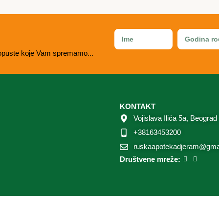
i popuste koje Vam spremamo...
KONTAKT
Vojislava Ilića 5a, Beograd
+38163453200
ruskaapotekadjeram@gma
Društvene mreže: