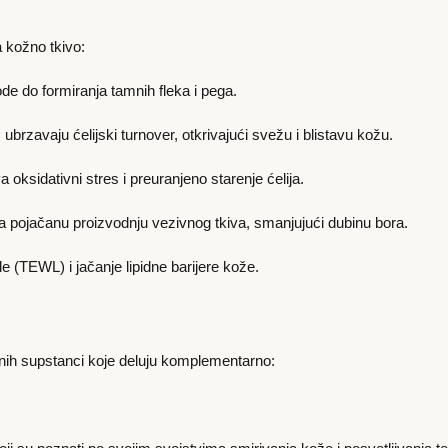
 kožno tkivo:
ode do formiranja tamnih fleka i pega.
ubrzavaju ćelijski turnover, otkrivajući svežu i blistavu kožu.
 oksidativni stres i preuranjeno starenje ćelija.
a pojačanu proizvodnju vezivnog tkiva, smanjujući dubinu bora.
(TEWL) i jačanje lipidne barijere kože.
vnih supstanci koje deluju komplementarno: