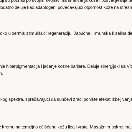
 koji su poznati po svojim svojstvima smirivanja kože i posvetljivanja
dodatno deluje kao adaptogen, povećavajući otpornost kože na stresne
oko u dermis stimulišući regeneraciju. Jabučna i limunska kiselina delu
anje hiperpigmentacija i jačanje kožne barijere. Deluje sinergijski sa V
m.
og spektra, sprečavajući da sunčevi zraci ponište efekat izbeljivanj
te kremu na temeljno očišćenu kožu lica i vrata. Masažnim pokretima 