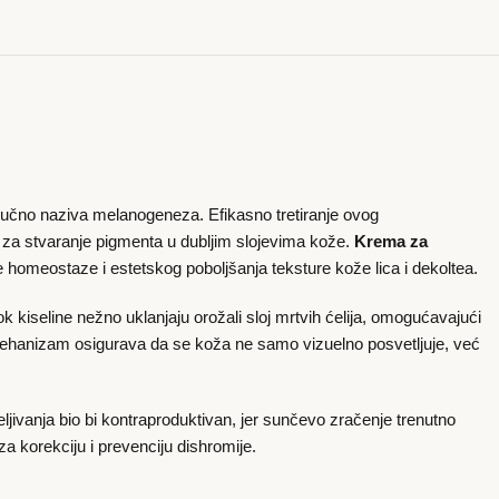
ručno naziva melanogeneza. Efikasno tretiranje ovog
e za stvaranje pigmenta u dubljim slojevima kože.
Krema za
nje homeostaze i estetskog poboljšanja teksture kože lica i dekoltea.
ok kiseline nežno uklanjaju orožali sloj mrtvih ćelija, omogućavajući
 mehanizam osigurava da se koža ne samo vizuelno posvetljuje, već
eljivanja bio bi kontraproduktivan, jer sunčevo zračenje trenutno
 korekciju i prevenciju dishromije.