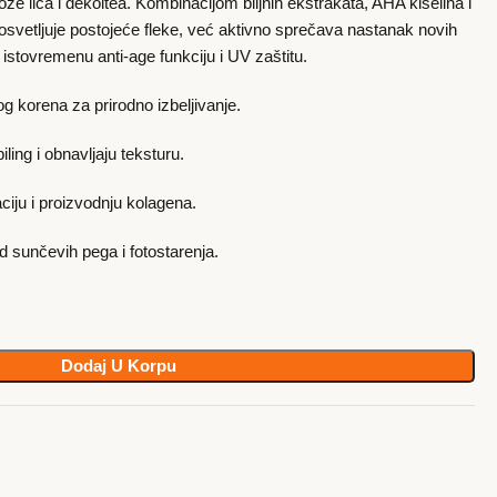
 kože lica i dekoltea. Kombinacijom biljnih ekstrakata, AHA kiselina i
svetljuje postojeće fleke, već aktivno sprečava nastanak novih
istovremenu anti-age funkciju i UV zaštitu.
og korena za prirodno izbeljivanje.
ling i obnavljaju teksturu.
ciju i proizvodnju kolagena.
od sunčevih pega i fotostarenja.
Dodaj U Korpu