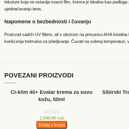
teksture koja ne ostavlja masni film, krema je idealna kao podloga
ujednačavanju tena.
Napomene o bezbednosti i čuvanju
Proizvod sadrži UV filtere, ali s obzirom na prisustvo AHA kiselin
korišćenja tretmana za izbeljivanje. Čuvati na sobnoj temperaturi
POVEZANI PROIZVODI
Ci-klim 40+ Evalar krema za suvu
Sibirski T
kožu, 50ml
1.540,00
rsd
Dodaj u korpu