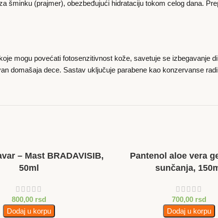
 za šminku (prajmer), obezbeđujući hidrataciju tokom celog dana. Prep
a koje mogu povećati fotosenzitivnost kože, savetuje se izbegavanje 
, van domašaja dece. Sastav uključuje parabene kao konzervanse radi 
ravar – Mast BRADAVISIB,
Pantenol aloe vera g
50ml
sunčanja, 150
800,00
rsd
700,00
rsd
Dodaj u korpu
Dodaj u korpu