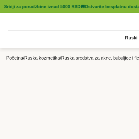
 Srbiji za porudžbine iznad 5000 RSD
🚚
Ostvarite besplatnu dostav
Ruski 
Početna
Ruska kozmetika
Ruska sredstva za akne, bubuljice i fle