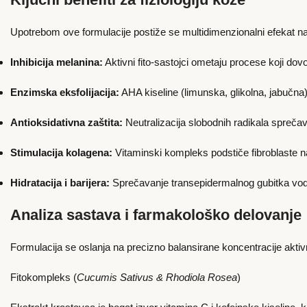
Upotrebom ove formulacije postiže se multidimenzionalni efekat na
Inhibicija melanina:
Aktivni fito-sastojci ometaju procese koji dov
Enzimska eksfolijacija:
AHA kiseline (limunska, glikolna, jabučna) 
Antioksidativna zaštita:
Neutralizacija slobodnih radikala sprečava
Stimulacija kolagena:
Vitaminski kompleks podstiče fibroblaste n
Hidratacija i barijera:
Sprečavanje transepidermalnog gubitka vode 
Analiza sastava i farmakološko delovanje
Formulacija se oslanja na precizno balansirane koncentracije akti
Fitokompleks (
Cucumis Sativus & Rhodiola Rosea
)