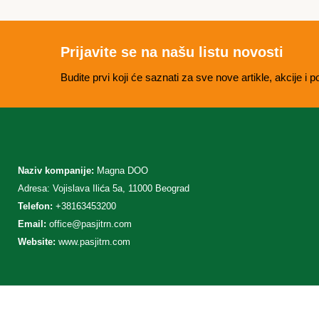
Prijavite se na našu listu novosti
Budite prvi koji će saznati za sve nove artikle, akcije 
Naziv kompanije:
Magna DOO
Adresa: Vojislava Ilića 5a, 11000 Beograd
Telefon:
+38163453200
Email:
office@pasjitrn.com
Website:
www.pasjitrn.com