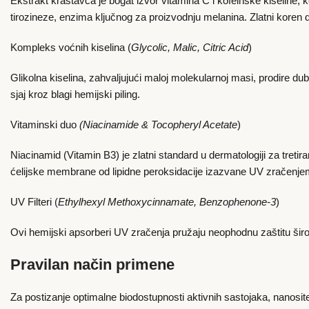
Ekstrakt krastavca je bogat izvor vitamina C i kofeinske kiseline,
tirozineze, enzima ključnog za proizvodnju melanina. Zlatni koren 
Kompleks voćnih kiselina (
Glycolic, Malic, Citric Acid
)
Glikolna kiselina, zahvaljujući maloj molekularnoj masi, prodire dub
sjaj kroz blagi hemijski piling.
Vitaminski duo
(Niacinamide & Tocopheryl Acetate
)
Niacinamid (Vitamin B3) je zlatni standard u dermatologiji za tretir
ćelijske membrane od lipidne peroksidacije izazvane UV zračenje
UV Filteri (
Ethylhexyl Methoxycinnamate, Benzophenone-3
)
Ovi hemijski apsorberi UV zračenja pružaju neophodnu zaštitu širok
Pravilan način primene
Za postizanje optimalne biodostupnosti aktivnih sastojaka, nanosi