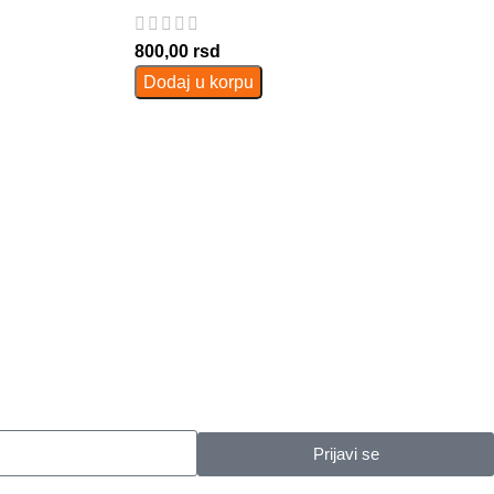
800,00
rsd
Dodaj u korpu
Prijavi se