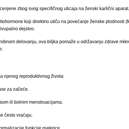
o cenjene zbog svog specifičnog uticaja na ženski karlični aparat
 fitohormone koji direktno utiču na povećanje ženske plodnosti (
tivupalno dejstvo.
obnom delovanju, ova biljka pomaže u održavanju zdrave mikrofl
e.
ma njenog reproduktivnog života:
nse za začeće.
om ili bolnim menstruacijama.
e često vraćaju.
rmalizacije funkcije materice.