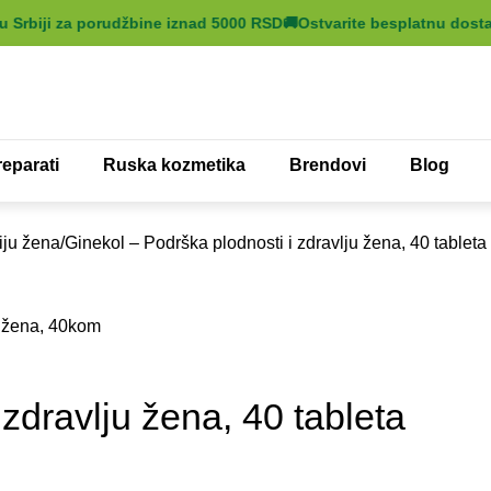
Srbiji za porudžbine iznad 5000 RSD
🚚
Ostvarite besplatnu dostavu
eparati
Ruska kozmetika
Brendovi
Blog
iju žena
Ginekol – Podrška plodnosti i zdravlju žena, 40 tableta
zdravlju žena, 40 tableta