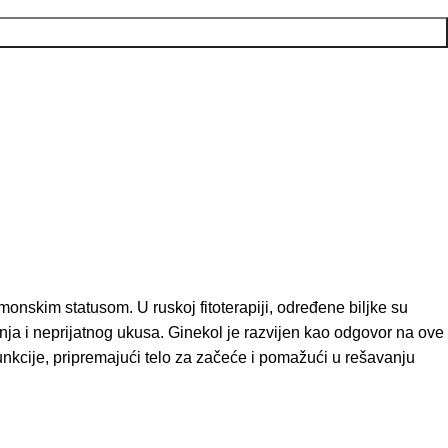
onskim statusom. U ruskoj fitoterapiji, određene biljke su
ja i neprijatnog ukusa. Ginekol je razvijen kao odgovor na ove
nkcije, pripremajući telo za začeće i pomažući u rešavanju