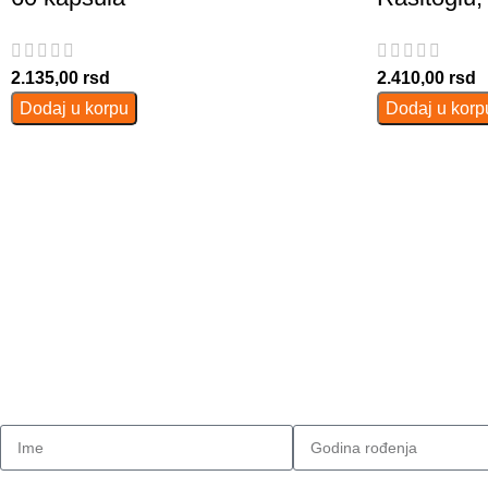
2.135,00
rsd
2.410,00
rsd
Dodaj u korpu
Dodaj u korp
Prijavite se na našu listu novosti
Budite prvi koji će saznati za sve nove artikle, akcije i popust