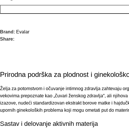
Brand:
Evalar
Share:
Prirodna podrška za plodnost i ginekološko
Želja za potomstvom i očuvanje intimnog zdravlja zahtevaju orga
vekovima prepoznate kao „čuvari ženskog zdravlja“, ali njihova
izazove, nudeći standardizovan ekstrakt borove matke i hajduč
upornih ginekoloških problema koji mogu ometati put do materi
Sastav i delovanje aktivnih materija