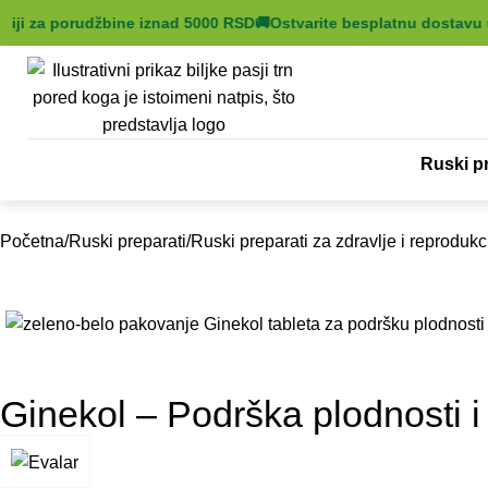
ji za porudžbine iznad 5000 RSD
🚚
Ostvarite besplatnu dostavu u 
Ruski pr
Početna
Ruski preparati
Ruski preparati za zdravlje i reprodukc
Ginekol – Podrška plodnosti i 