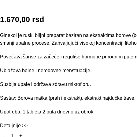
1.670,00
rsd
Ginekol je ruski biljni preparat baziran na ekstraktima borove (
smanji upalne procese. Zahvaljujući visokoj koncentraciji fitoh
Povećava šanse za začeće i reguliše hormone prirodnim putem
Ublažava bolne i neredovne menstruacije.
Suzbija upale i održava zdravu mikrofloru.
Sastav: Borova matka (prah i ekstrakt), ekstrakt hajdučke trave.
Upotreba: 1 tableta 2 puta dnevno uz obrok.
Detaljnije >>