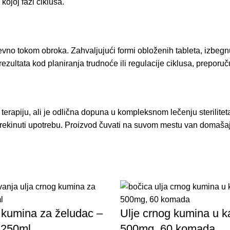
ojoj fazi ciklusa.
o tokom obroka. Zahvaljujući formi obloženih tableta, izbegnut 
ezultata kod planiranja trudnoće ili regulacije ciklusa, preporu
 terapiju, ali je odlična dopuna u kompleksnom lečenju sterilite
, prekinuti upotrebu. Proizvod čuvati na suvom mestu van domaša
 kumina za želudac –
Ulje crnog kumina u 
 250ml
500mg, 60 komada