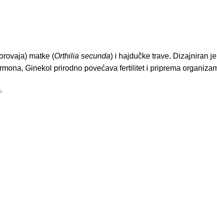
borovaja) matke (
Orthilia secunda
) i hajdučke trave. Dizajniran j
ormona, Ginekol prirodno povećava fertilitet i priprema organiza
.