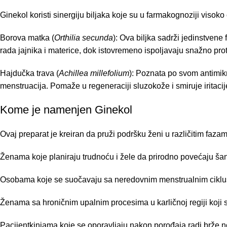
Ginekol koristi sinergiju biljaka koje su u farmakognoziji visok
Borova matka (
Orthilia secunda
): Ova biljka sadrži jedinstvene
rada jajnika i materice, dok istovremeno ispoljavaju snažno pro
Hajdučka trava (
Achillea millefolium
): Poznata po svom antimikr
menstruacija. Pomaže u regeneraciji sluzokože i smiruje iritacij
Kome je namenjen Ginekol
Ovaj preparat je kreiran da pruži podršku ženi u različitim faza
Ženama koje planiraju trudnoću i žele da prirodno povećaju ša
Osobama koje se suočavaju sa neredovnim menstrualnim ciklus
Ženama sa hroničnim upalnim procesima u karličnoj regiji koji s
Pacijentkinjama koje se oporavljaju nakon porođaja radi brže no