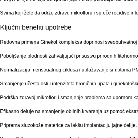
Svima koji žele da održe zdravu mikrofloru i spreče recidive infe
Ključni benefiti upotrebe
Redovna primena Ginekol kompleksa doprinosi sveobuhvatnoj s
Poboljšanje plodnosti zahvaljujući prisustvu prirodnih fitohorm
Normalizacija menstrualnog ciklusa i ublažavanje simptoma PM
Smanjenje učestalosti i intenziteta hroničnih upala i ginekološki
Podrška zdravoj mikroflori i smanjenje problema sa upornom ka
Efikasno deluje na smanjenje obilnih krvarenja uz pomoć ekstr
Priprema sluzokože materice za lakšu implantaciju jajne ćelije.