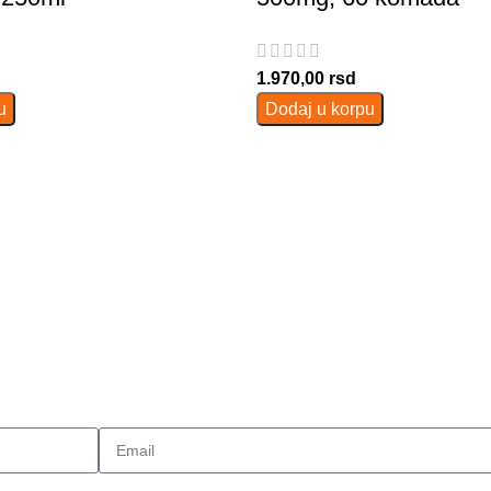
1.970,00
rsd
u
Dodaj u korpu
e koje Vam spremamo...