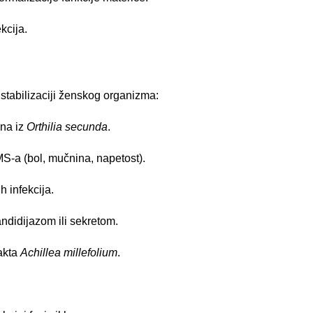
kcija.
tabilizaciji ženskog organizma:
ona iz
Orthilia secunda
.
S-a (bol, mučnina, napetost).
h infekcija.
ndidijazom ili sekretom.
akta
Achillea millefolium
.