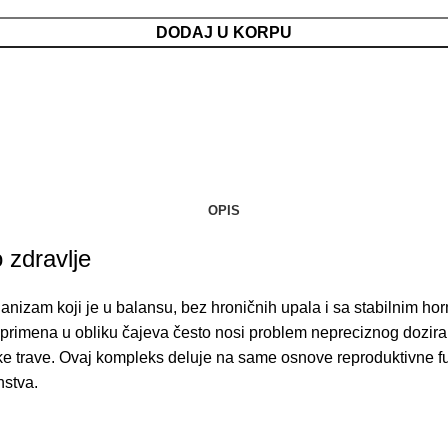
DODAJ U KORPU
OPIS
 zdravlje
nizam koji je u balansu, bez hroničnih upala i sa stabilnim horm
 primena u obliku čajeva često nosi problem nepreciznog doziran
ke trave. Ovaj kompleks deluje na same osnove reproduktivne fu
nstva.