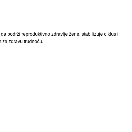
e da podrži reproduktivno zdravlje žene, stabilizuje ciklus i
m za zdravu trudnoću.