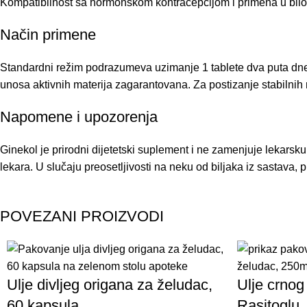
Kompatibilnost sa hormonskom kontracepcijom i primena u bilo k
Način primene
Standardni režim podrazumeva uzimanje 1 tablete dva puta dnevn
unosa aktivnih materija zagarantovana. Za postizanje stabilnih r
Napomene i upozorenja
Ginekol je prirodni dijetetski suplement i ne zamenjuje lekarsku
lekara. U slučaju preosetljivosti na neku od biljaka iz sastava
POVEZANI PROIZVODI
Ulje divljeg origana za želudac,
Ulje crnog
60 kapsula
Rasitoglu,