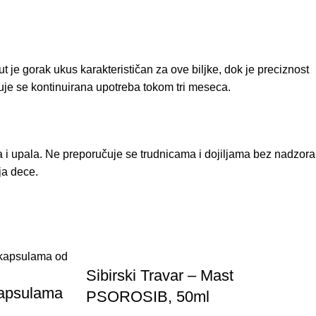
je gorak ukus karakterističan za ove biljke, dok je preciznost
čuje se kontinuirana upotreba tokom tri meseca.
ta i upala. Ne preporučuje se trudnicama i dojiljama bez nadzora
ja dece.
Sibirski Travar – Mast
kapsulama
PSOROSIB, 50ml