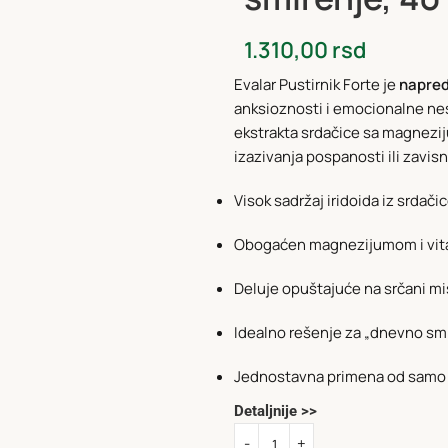
1.310,00
rsd
Evalar Pustirnik Forte je
napred
anksioznosti i emocionalne nes
ekstrakta srdačice sa magnezij
izazivanja pospanosti ili zavisn
Visok sadržaj iridoida iz srdač
Obogaćen magnezijumom i vita
Deluje opuštajuće na srčani mi
Idealno rešenje za „dnevno smi
Jednostavna primena od samo 
Detaljnije >>