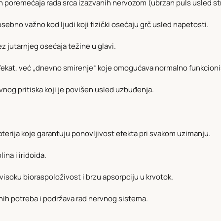
h poremećaja rada srca izazvanih nervozom (ubrzan puls usled st
ebno važno kod ljudi koji fizički osećaju grč usled napetosti.
z jutarnjeg osećaja težine u glavi.
efekat, već „dnevno smirenje“ koje omogućava normalno funkcionisa
nog pritiska koji je povišen usled uzbuđenja.
aterija koje garantuju ponovljivost efekta pri svakom uzimanju.
ina i iridoida.
isoku bioraspoloživost i brzu apsorpciju u krvotok.
nih potreba i podržava rad nervnog sistema.