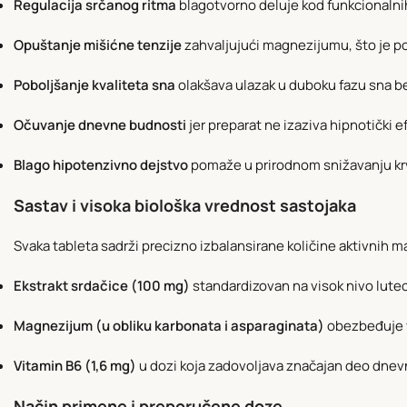
Regulacija srčanog ritma
blagotvorno deluje kod funkcionalni
Opuštanje mišićne tenzije
zahvaljujući magnezijumu, što je pos
Poboljšanje kvaliteta sna
olakšava ulazak u duboku fazu sna be
Očuvanje dnevne budnosti
jer preparat ne izaziva hipnotički 
Blago hipotenzivno dejstvo
pomaže u prirodnom snižavanju krv
Sastav i visoka biološka vrednost sastojaka
Svaka tableta sadrži precizno izbalansirane količine aktivnih m
Ekstrakt srdačice (100 mg)
standardizovan na visok nivo luteol
Magnezijum (u obliku karbonata i asparaginata)
obezbeđuje v
Vitamin B6 (1,6 mg)
u dozi koja zadovoljava značajan deo dnev
Način primene i preporučene doze