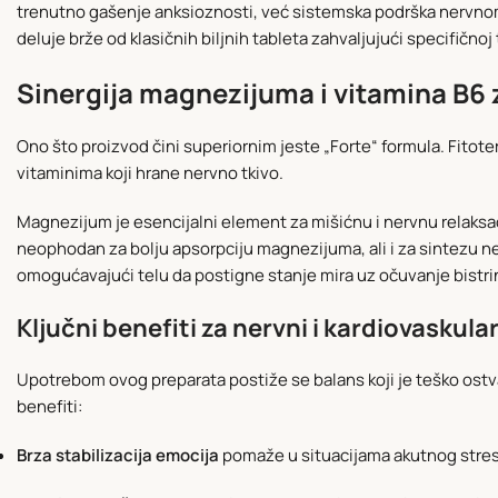
trenutno gašenje anksioznosti, već sistemska podrška nervnom
deluje brže od klasičnih biljnih tableta zahvaljujući specifično
Sinergija magnezijuma i vitamina B6 
Ono što proizvod čini superiornim jeste „Forte“ formula. Fitot
vitaminima koji hrane nervno tkivo.
Magnezijum je esencijalni element za mišićnu i nervnu relaksaci
neophodan za bolju apsorpciju magnezijuma, ali i za sintezu neu
omogućavajući telu da postigne stanje mira uz očuvanje bistr
Ključni benefiti za nervni i kardiovaskula
Upotrebom ovog preparata postiže se balans koji je teško ostvar
benefiti:
Brza stabilizacija emocija
pomaže u situacijama akutnog stresa