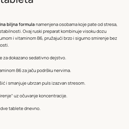
na biljna formula
namenjena osobama koje pate od stresa,
tabilnosti. Ovaj ruski preparat kombinuje visoku dozu
umom i vitaminom B6, pružajući brzo i sigurno smirenje bez
osti.
ice za dokazano sedativno dejstvo.
minom B6 za jaču podršku nervima.
šić i smanjuje ubrzan puls izazvan stresom.
renje“ uz očuvanje koncentracije.
dve tablete dnevno.