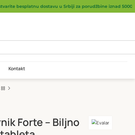
arite besplatnu dostavu u Srbiji za porudžbine iznad 5000 R
Kontakt
rnik Forte – Biljno
 tableta