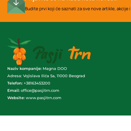
Budite prvi koji će saznati za sve nove artikle, akcij
Naziv kompanije:
Magna DOO
Adresa: Vojislava Ilića 5a, 11000 Beograd
Telefon:
+38163453200
Email:
office@pasjitrn.com
Website:
www.pasjitrn.com