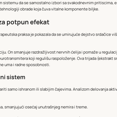
 sistemu da se samostalno izbori sa svakodnevnim pritiscima, em
j tehnologiji obrade koja čuva vitalne komponente biljke.
za potpun efekat
erapeutska praksa je pokazala da se umirujuće dejstvo srdačice v
ju. On smanjuje razdražljivost nervnih ćelija i pomaže u regulacij
rotransmitera koji regulišu raspoloženje. Ova trijada (ekstrakt sr
ine uma i radne sposobnosti.
rni sistem
iti samo ishranom ili slabijim čajevima. Analizom delovanja aktivn
, smanjujući osećaj unutrašnjeg nemira i treme.