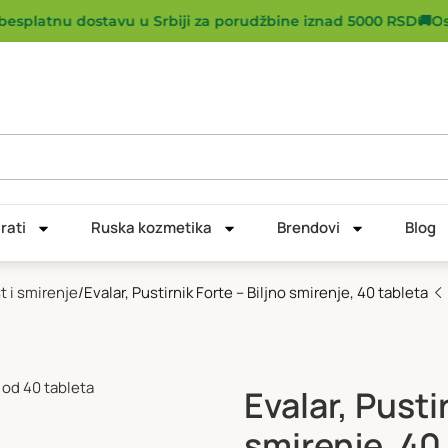
esplatnu dostavu u Srbiji za porudžbine iznad 5000 RSD
🚚
Ostv
rati
Ruska kozmetika
Brendovi
Blog
t i smirenje
Evalar, Pustirnik Forte – Biljno smirenje, 40 tableta
Evalar, Pusti
smirenje, 40