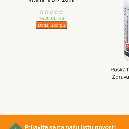
1.420,00
rsd
Dodaj u korpu
Ruska 
Zdrava
Prijavite se na našu listu novosti