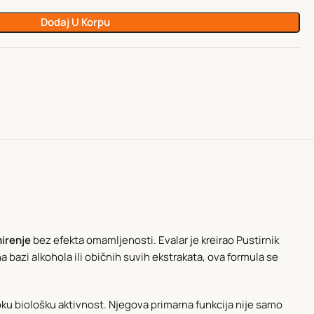
Dodaj U Korpu
irenje
bez efekta omamljenosti. Evalar je kreirao Pustirnik
bazi alkohola ili običnih suvih ekstrakata, ova formula se
oku biološku aktivnost. Njegova primarna funkcija nije samo