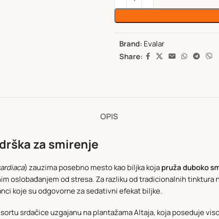
Brand:
Evalar
Share:
OPIS
odrška za smirenje
ardiaca
) zauzima posebno mesto kao biljka koja
pruža duboko sm
oslobađanjem od stresa. Za razliku od tradicionalnih tinktura na 
nci koje su odgovorne za sedativni efekat biljke.
u sortu srdačice uzgajanu na plantažama Altaja, koja poseduje vis