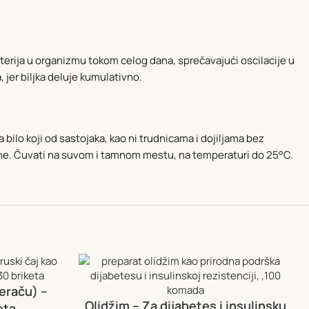
erija u organizmu tokom celog dana, sprečavajući oscilacije u
 jer biljka deluje kumulativno.
bilo koji od sastojaka, kao ni trudnicama i dojiljama bez
ezne. Čuvati na suvom i tamnom mestu, na temperaturi do 25°C.
eraču) –
Olidžim – Za dijabetes i insulinsku
eta