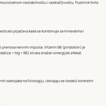
ocionalnom nestabilnošću i razdražljivošću. Pustirnik forte
išestruko pojačava kada se kombinuje sa mineralima i
i prenosa nervnih impulsa. Vitamin B6 (piridoksin) je
dačice + Mg + B6) stvara snažan sinergijski efekat,
ih sastojaka na fiziologiju, izdvajaju se sledeći konkretni