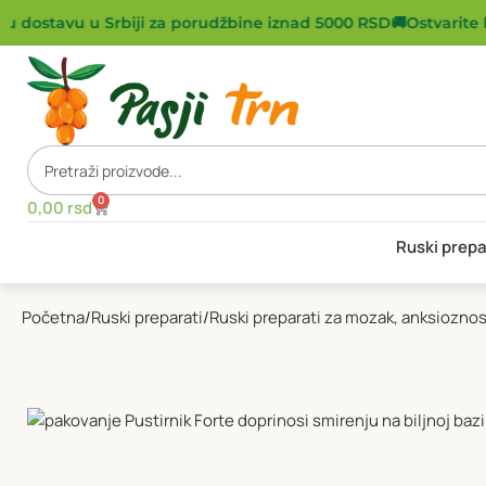
 dostavu u Srbiji za porudžbine iznad 5000 RSD
🚚
Ostvarite b
0
0,00
rsd
Ruski prepa
Početna
Ruski preparati
Ruski preparati za mozak, anksioznos