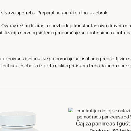
stva za upotrebu. Preparat se koristi oralno, uz obrok.
 Ovakav režim doziranja obezbeđuje konstantan nivo aktivnih mat
abilizaciju nervnog sistema preporučuje se kontinuirana upotreba,
za raznovrsnu ishranu. Ne preporučuje se osobama preosetljivim na 
ni pritisak, osobe sa izrazito niskim pritiskom treba da budu opr
Čaj za pankreas (gušt
Pankrea, 30 brik