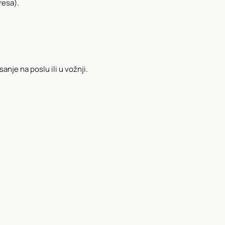
resa).
nje na poslu ili u vožnji.