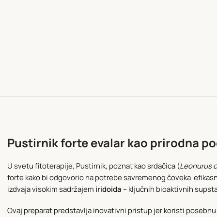
Pustirnik forte evalar kao prirodna p
U svetu fitoterapije, Pustirnik, poznat kao srdačica (
Leonurus c
forte kako bi odgovorio na potrebe savremenog čoveka efikasnim 
izdvaja visokim sadržajem
iridoida
– ključnih bioaktivnih supsta
Ovaj preparat predstavlja inovativni pristup jer koristi posebn