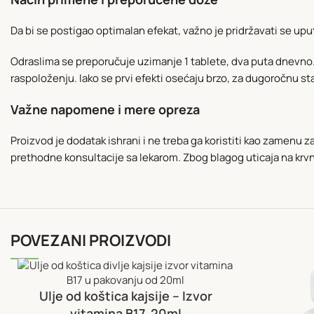
Da bi se postigao optimalan efekat, važno je pridržavati se uput
Odraslima se preporučuje uzimanje 1 tablete, dva puta dnevno.
raspoloženju. Iako se prvi efekti osećaju brzo, za dugoročnu st
Važne napomene i mere opreza
Proizvod je dodatak ishrani i ne treba ga koristiti kao zamenu 
prethodne konsultacije sa lekarom. Zbog blagog uticaja na krv
POVEZANI PROIZVODI
Ulje od koštica kajsije – Izvor
vitamina B17, 20ml