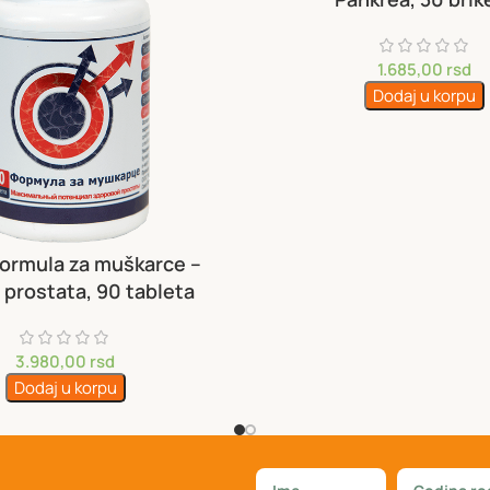
1.685,00
rsd
Dodaj u korpu
formula za muškarce –
 prostata, 90 tableta
3.980,00
rsd
Dodaj u korpu