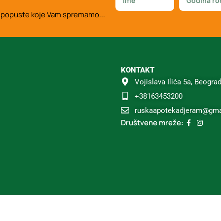
e i popuste koje Vam spremamo...
KONTAKT
Vojislava Ilića 5a, Beogra
+38163453200
ruskaapotekadjeram@gma
Društvene mreže: